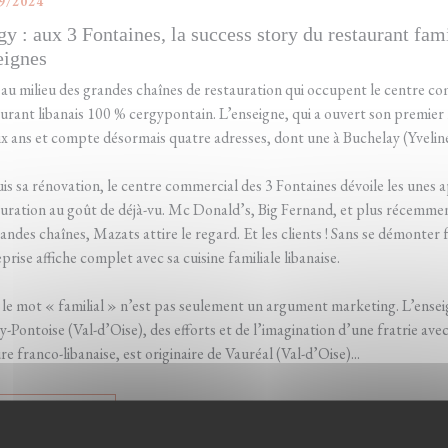
9/2024
gy : aux 3 Fontaines, la success story du restaurant fa
eignes
au milieu des grandes chaînes de restauration qui occupent le centre c
urant libanais 100 % cergypontain. L’enseigne, qui a ouvert son premier 
ix ans et compte désormais quatre adresses, dont une à Buchelay (Yveline
s sa rénovation, le centre commercial des 3 Fontaines dévoile les unes a
uration au goût de déjà-vu. Mc Donald’s, Big Fernand, et plus récemment
andes chaînes, Mazats attire le regard. Et les clients ! Sans se démonter 
prise affiche complet avec sa cuisine familiale libanaise.
i le mot « familial » n’est pas seulement un argument marketing. L’enseig
-Pontoise (Val-d’Oise), des efforts et de l’imagination d’une fratrie ave
re franco-libanaise, est originaire de Vauréal (Val-d’Oise)...
((ОТКРЫВАЕТСЯ В НОВОМ ОКНЕ))
ИТАТЬ СТАТЬЮ