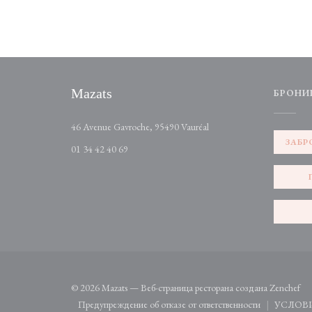
Mazats
БРОНИ
((открывается в новом окн
46 Avenue Gavroche, 95490 Vauréal
ЗАБР
01 34 42 40 69
((о
© 2026 Mazats — Веб-страница ресторана создана
Zenchef
Предупреждение об отказе от ответственности
УСЛОВ
((открывается в новом окне))