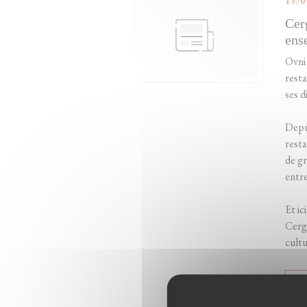
13/0
Cer
ens
Ovni 
resta
ses d
Depui
resta
de gr
entre
Et ic
Cergy
cultu
Ч