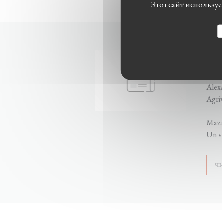
Этот сайт использу
02/0
MAZ
Alexa
Agri
Mazat
Un vé
Ч