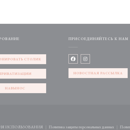
РОВАНИЕ
ПРИСОЕДИНЯЙТЕСЬ К НАМ
е))
ОНИРОВАТЬ СТОЛИК
Facebook ((открывается в нов
Instagram ((открываетс
НОВОСТНАЯ РАССЫЛКА
ПРИВАТИЗАЦИИ
НАВЫНОС
ткрывается в новом окне))
ИЯ ИСПОЛЬЗОВАНИЯ
Политика защиты персональных данных
Полит
((открывается в новом окне))
((открывается в новом окне)