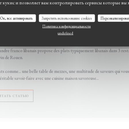
ет кукис и позволяет вам контролировать сервисы которые вы 
Ок, все активировать
Запретить использование cookies
Персонализирова
Политика конфиденциальности
2/2022
undefined
ATS : Cuisine libanaise
ndre franco libanais propose des plats typiquement libanais dans 3 resta
vin de Rouen.
s comme... une belle table de mezzes, une multitude de saveurs qui vou
ritable savoir-faire avec une cuisine maison savoreuse...
((ОТКРЫВАЕТСЯ В НОВОМ ОКНЕ))
ИТАТЬ СТАТЬЮ