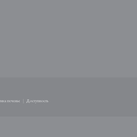
ом окне))
я в новом окне))
ика печенье
Доступность
)
((открывается в новом окне))
((открывается в новом окне))