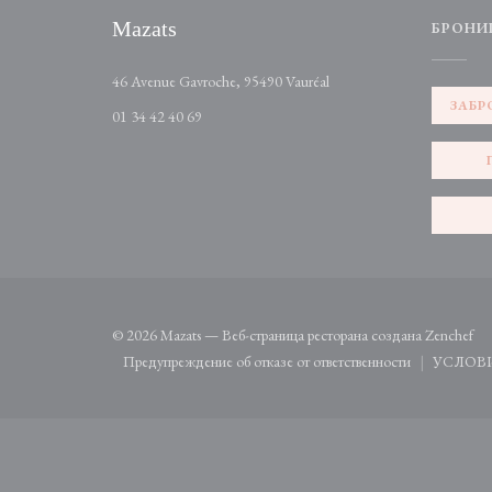
Mazats
БРОНИ
((открывается в новом окн
46 Avenue Gavroche, 95490 Vauréal
ЗАБР
01 34 42 40 69
((о
© 2026 Mazats — Веб-страница ресторана создана
Zenchef
Предупреждение об отказе от ответственности
УСЛОВ
((открывается в новом окне))