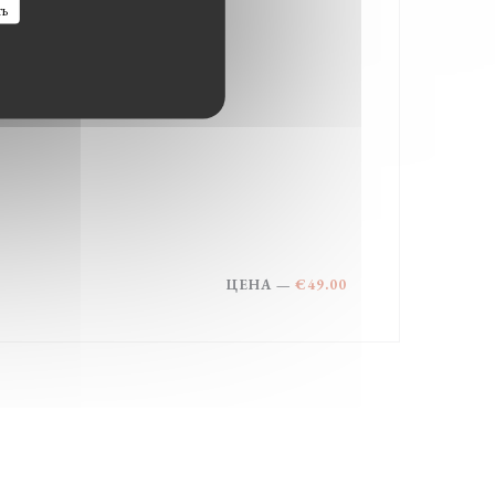
ть
ЦЕНА —
€49.00