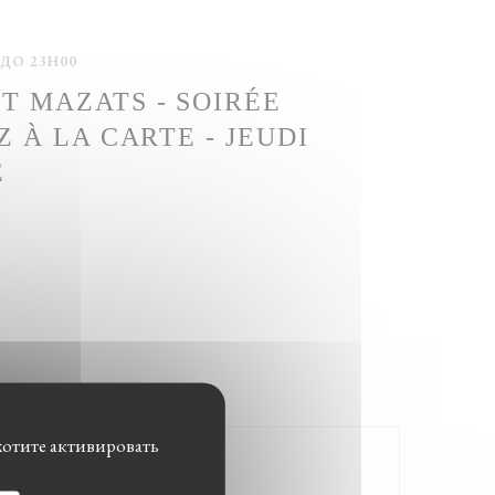
 ДО 23H00
T MAZATS - SOIRÉE
Z À LA CARTE - JEUDI
E
хотите активировать