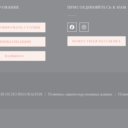
РОВАНИЕ
ПРИСОЕДИНЯЙТЕСЬ К НАМ
е))
ОНИРОВАТЬ СТОЛИК
Facebook ((открывается в нов
Instagram ((открываетс
НОВОСТНАЯ РАССЫЛКА
ПРИВАТИЗАЦИИ
НАВЫНОС
ткрывается в новом окне))
ИЯ ИСПОЛЬЗОВАНИЯ
Политика защиты персональных данных
Полит
((открывается в новом окне))
((открывается в новом окне)