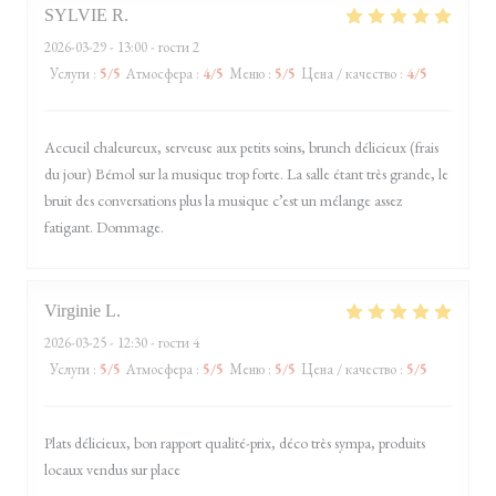
SYLVIE
R
2026-03-29
- 13:00 - гости 2
Услуги
:
5
/5
Атмосфера
:
4
/5
Меню
:
5
/5
Цена / качество
:
4
/5
Accueil chaleureux, serveuse aux petits soins, brunch délicieux (frais
du jour) Bémol sur la musique trop forte. La salle étant très grande, le
bruit des conversations plus la musique c’est un mélange assez
fatigant. Dommage.
Virginie
L
2026-03-25
- 12:30 - гости 4
Услуги
:
5
/5
Атмосфера
:
5
/5
Меню
:
5
/5
Цена / качество
:
5
/5
Plats délicieux, bon rapport qualité-prix, déco très sympa, produits
locaux vendus sur place