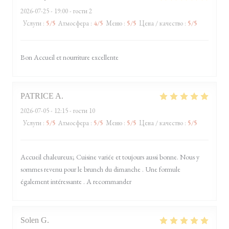
2026-07-25
- 19:00 - гости 2
Услуги
:
5
/5
Атмосфера
:
4
/5
Меню
:
5
/5
Цена / качество
:
5
/5
Bon Accueil et nourriture excellente
PATRICE
A
2026-07-05
- 12:15 - гости 10
Услуги
:
5
/5
Атмосфера
:
5
/5
Меню
:
5
/5
Цена / качество
:
5
/5
Accueil chaleureux; Cuisine variée et toujours aussi bonne. Nous y
sommes revenu pour le brunch du dimanche . Une formule
également intéressante . A recommander
Solen
G