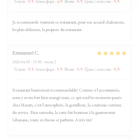
Услуги
:
5
/5
Атмосфера
:
4
/5
Меню
:
5
/5
Цена / качество
:
5
/5
Je recommande vraiment ce restaurant, pour son accueil chaleureux,
les plats delicieux, la proprete du restaurant .
Emmanuel
C
2026-04-03
- 19:30 - гости 2
Услуги
:
5
/5
Атмосфера
:
5
/5
Меню
:
5
/5
Цена / качество
:
5
/5
Restaurant hautement recommandable! Comme à l'accoutumée,
nous y avons fort bien mangé mais, ce qui rend les moments passés
chez Mazats, c'est l'atmosphère, la gentillesse, la courtoisie extrême
du service. Bien entendu, la carte fait honneur à la gastronomie
Libanaise, toute en finesse et parfums. A très vite!