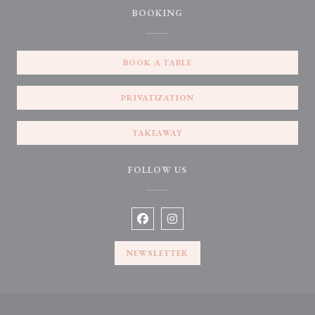
BOOKING
BOOK A TABLE
PRIVATIZATION
TAKEAWAY
FOLLOW US
Facebook ((opens in a new window))
Instagram ((opens in a new win
NEWSLETTER