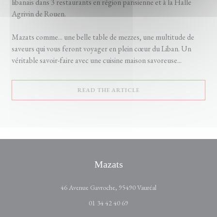
libanais dans 3 restaurants en région parisienne et à la Halle
Agrivin de Rouen.
Mazats comme... une belle table de mezzes, une multitude de
saveurs qui vous feront voyager en plein cœur du Liban. Un
véritable savoir-faire avec une cuisine maison savoreuse...
((OPENS IN A NEW WIN
READ THE ARTICLE
Mazats
((opens in a new wind
46 Avenue Gavroche, 95490 Vauréal
01 34 42 40 69