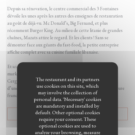
Depuis sa rénovation, le centre commercial des 3 Fontaines
dévoile les unes après les autres des enseignes de restauration
au goût de déjà-vu. Mc Donald’s, Big Fernand, et plus
récemment Burger King. Au milieu de cette litanie de grandes
chaînes, Mazats attire le regard. Et les clients ! Sans se
démonter face aux géants du fast-food, la petite entreprise
affiche complet avec sa cuisine familiale libanaise.
Et ici le mot « familial » n’est pas seulement un argument
marketing. L’enseigne est un pur produit val-d’oisien, né à
The restaurant and its partners
Cergy-Pontoise (Val-d’Oise), des efforts et de l’imagination
use cookies on this site, which
d’une fratrie avec leurs parents. La famille Dandan, de culture
may involve the collection of
franco-libanaise, est originaire de Vauréal (Val-d’Oise)...
personal data. 'Necessary' cookies
are mandatory and installed by
default. Other optional cookies
((OPENS IN A NEW WIN
READ THE ARTICLE
require your consent. These
optional cookies are used to
analyze your browsing, measure