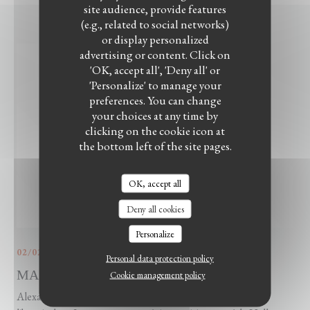
site audience, provide features
(e.g., related to social networks)
or display personalized
advertising or content. Click on
'OK, accept all', 'Deny all' or
'Personalize' to manage your
preferences. You can change
your choices at any time by
clicking on the cookie icon at
the bottom left of the site pages.
OK, accept all
Deny all cookies
Personalize
02/02/2022
Personal data protection policy
MAZATS : Cuisine libanaise
Cookie management policy
Alexandre franco libanais propose des plats typiquement