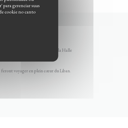
' para gerenciar suas
 de cookie no canto
urants en région parisienne et à la Halle
s feront voyager en plein cœur du Liban.