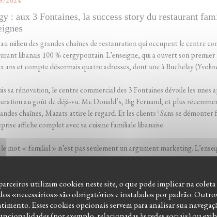
9/2024
gy : aux 3 Fontaines, la success story du restaurant fa
eignes
au milieu des grandes chaînes de restauration qui occupent le centre c
urant libanais 100 % cergypontain. L’enseigne, qui a ouvert son premier 
ix ans et compte désormais quatre adresses, dont une à Buchelay (Yveline
s sa rénovation, le centre commercial des 3 Fontaines dévoile les unes a
uration au goût de déjà-vu. Mc Donald’s, Big Fernand, et plus récemment
andes chaînes, Mazats attire le regard. Et les clients ! Sans se démonter 
prise affiche complet avec sa cuisine familiale libanaise.
i le mot « familial » n’est pas seulement un argument marketing. L’enseig
-Pontoise (Val-d’Oise), des efforts et de l’imagination d’une fratrie ave
re franco-libanaise, est originaire de Vauréal (Val-d’Oise)...
parceiros utilizam cookies neste site, o que pode implicar na coleta
s «necessários» são obrigatórios e instalados por padrão. Outro
((ABRE NUMA NOVA JANELA))
ER O ARTIGO
imento. Esses cookies opcionais servem para analisar sua navegaç
 funcionalidades (por exemplo, relacionadas às redes sociais) ou exi