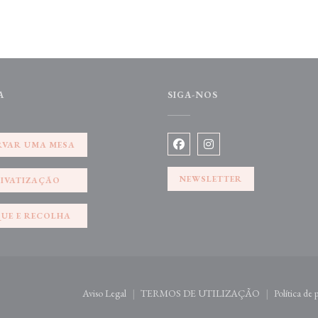
A
SIGA-NOS
RVAR UMA MESA
Facebook ((abre numa nova jane
Instagram ((abre numa no
NEWSLETTER
RIVATIZAÇÃO
QUE E RECOLHA
re numa nova janela))
Aviso Legal
TERMOS DE UTILIZAÇÃO
Política de
((abre numa nova janela))
((abre numa nova janela))