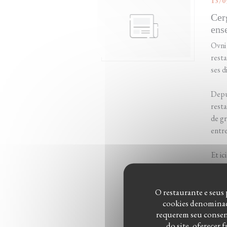
13/0
Cer
ens
Ovni 
resta
ses d
Depui
resta
de gr
entre
Et ic
Cergy
cultu
O restaurante e seus 
cookies denominado
L
requerem seu consent
do site, oferecer