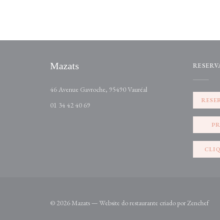
Mazats
RESERV
((abre numa nova janela))
46 Avenue Gavroche, 95490 Vauréal
RESE
01 34 42 40 69
P
CLI
((ab
© 2026 Mazats — Website do restaurante criado por
Zenchef