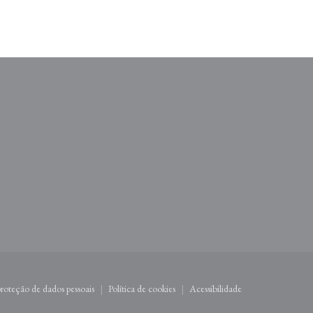
la))
va janela))
 proteção de dados pessoais
Política de cookies
Acessibilidade
((abre numa nova janela))
((abre numa nova janela))
((abre numa nova janela))