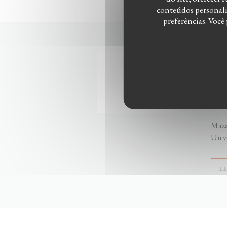
conteúdos personaliz
preferências. Você
02/0
MAZ
Alexa
Agri
Mazat
Un vé
L