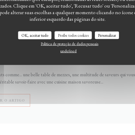
ados. Clique em 'OK, aceitar tudo', 'Recusar tudo' ou 'Personalizar
 pode alterar suas escolhas a qualquer momento clicando no ícone
inferior esquerdo das páginas do site.
2/2022
OK, aceitar tudo
Proíbe todos cookies
Personalizar
ATS : Cuisine libanaise
Política de proteção de dados pessoais
undefined
ndre franco libanais propose des plats typiquement libanais dans 3 resta
vin de Rouen.
s comme... une belle table de mezzes, une multitude de saveurs qui vou
ritable savoir-faire avec une cuisine maison savoreuse...
((ABRE NUMA NOVA JANELA))
ER O ARTIGO