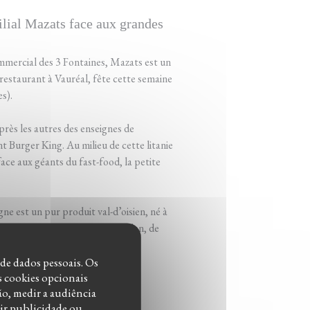
milial Mazats face aux grandes
ommercial des 3 Fontaines, Mazats est un
restaurant à Vauréal, fête cette semaine
s).
près les autres des enseignes de
 Burger King. Au milieu de cette litanie
face aux géants du fast-food, la petite
ne est un pur produit val-d’oisien, né à
c leurs parents. La famille Dandan, de
 de dados pessoais. Os
s cookies opcionais
ão, medir a audiência
bir publicidade ou