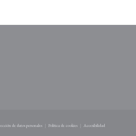
entana))
 nueva ventana))
otección de datos personales
Política de cookies
Accesibilidad
))
((abre en una nueva ventana))
((abre en una nueva ventana))
((abre en una nueva vent