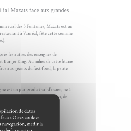
milial Mazats face aux grandes
ommercial des 3 Fontaines, Mazats est un
restaurant à Vauréal, fête cette semaine
s).
près les autres des enseignes de
 Burger King. Au milieu de cette litanie
face aux géants du fast-food, la petite
ne est un pur produit val-d’oisien, né à
c leurs parents. La famille Dandan, de
copilación de datos
fecto. Otras cookies
u navegación, medir la
ciales) o mostrar