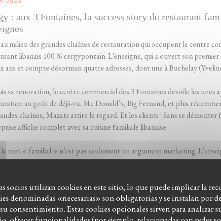
9/2024
gy : aux 3 Fontaines, la success story du restaurant fa
eignes
au milieu des grandes chaînes de restauration qui occupent le centre c
urant libanais 100 % cergypontain. L’enseigne, qui a ouvert son premier 
ix ans et compte désormais quatre adresses, dont une à Buchelay (Yveline
s sa rénovation, le centre commercial des 3 Fontaines dévoile les unes a
uration au goût de déjà-vu. Mc Donald’s, Big Fernand, et plus récemment
andes chaînes, Mazats attire le regard. Et les clients ! Sans se démonter 
prise affiche complet avec sa cuisine familiale libanaise.
i le mot « familial » n’est pas seulement un argument marketing. L’enseig
-Pontoise (Val-d’Oise), des efforts et de l’imagination d’une fratrie ave
re franco-libanaise, est originaire de Vauréal (Val-d’Oise)...
us socios utilizan cookies en este sitio, lo que puede implicar la re
kies denominadas «necesarias» son obligatorias y se instalan por de
((ABRE EN UNA NUEVA VENTANA))
EA EL ARTICULO
su consentimiento. Estas cookies opcionales sirven para analizar s
tio, ofrecer funcionalidades (por ejemplo, relacionadas con redes so