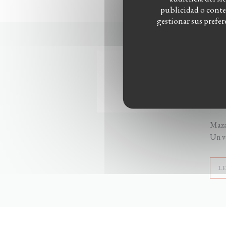
publicidad o conten
gestionar sus prefe
02/0
MAZ
Alexa
Agri
Mazat
Un vé
L