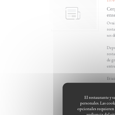
13/0
Cer
ens
Ovni 
resta
ses d
Depui
resta
de gr
entre
Et ic
Cergy
cultu
El restaurante y s
personales. Las coo
L
opcionales requieren 
audiencia del si