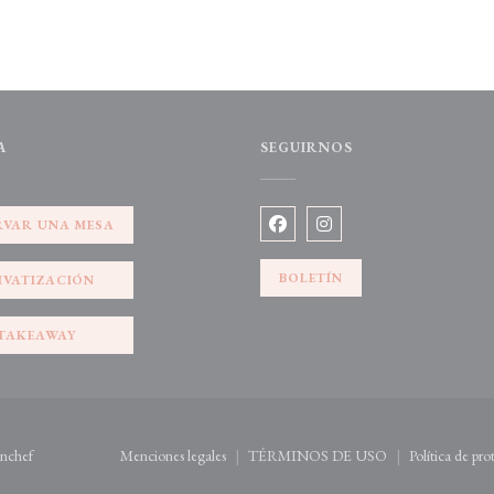
A
SEGUIRNOS
a))
RVAR UNA MESA
Facebook ((abre en una nueva v
Instagram ((abre en una
BOLETÍN
IVATIZACIÓN
TAKEAWAY
((abre en una nueva ventana))
nchef
Menciones legales
TÉRMINOS DE USO
Política de pr
((abre en una nueva ventana))
((abre en una nueva ventana