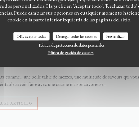
idos personalizados. Haga clic en 'Aceptar todo', 'Rechazar todo' o
rencias. Puede cambiar sus opciones en cualquier momento haciendo
cookie en la parte inferior izquierda de las páginas del sitio.
2/2022
OK, aceptar todas
Denegar todas las cookies
Personalizar
ATS : Cuisine libanaise
Política de protección de datos personales
Política de gestión de cookies
ndre franco libanais propose des plats typiquement libanais dans 3 resta
vin de Rouen.
s comme... une belle table de mezzes, une multitude de saveurs qui vou
ritable savoir-faire avec une cuisine maison savoreuse...
((ABRE EN UNA NUEVA VENTANA))
EA EL ARTICULO