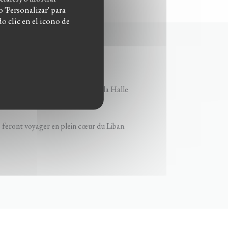
 'Personalizar' para
 clic en el icono de
urants en région parisienne et à la Halle
s feront voyager en plein cœur du Liban.