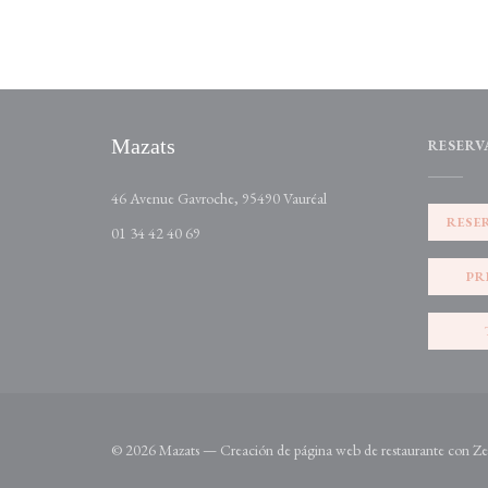
Mazats
RESERV
((abre en una nueva ventan
46 Avenue Gavroche, 95490 Vauréal
RESE
01 34 42 40 69
PR
© 2026 Mazats — Creación de página web de restaurante con
Ze