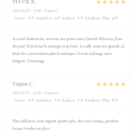
SYLVIE
R
2026-03-29
- 13:00 - Gasten 2
Service
:
5
/5
Atmosfeer
:
4
/5
Keuken
:
5
/5
Kwaliteit / Prijs
:
4
/5
Accueil chaleureux, serveuse aux petits soins, brunch délicieux (frais
du jour) Bémol sur la musique trop forte. La salle étant très grande, le
bruit des conversations plus la musique c’est un mélange assez
fatigant. Dommage.
Virginie
L
2026-03-25
- 12:30 - Gasten 4
Service
:
5
/5
Atmosfeer
:
5
/5
Keuken
:
5
/5
Kwaliteit / Prijs
:
5
/5
Plats délicieux, bon rapport qualité-prix, déco très sympa, produits
locaux vendus sur place