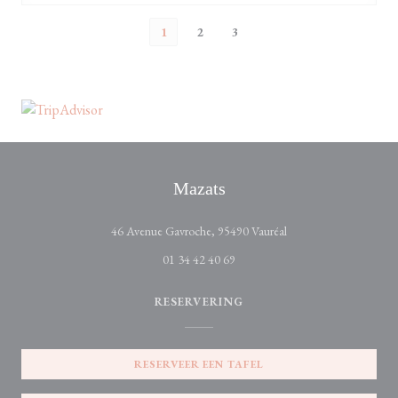
1
2
3
Mazats
((opent in een nieuw ve
46 Avenue Gavroche, 95490 Vauréal
01 34 42 40 69
RESERVERING
RESERVEER EEN TAFEL