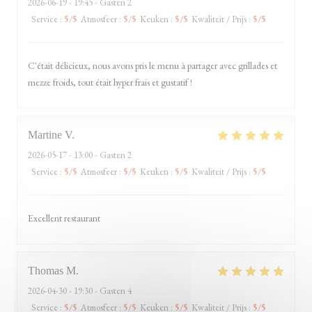
2026-06-19
- 19:45 - Gasten 2
Service
:
5
/5
Atmosfeer
:
5
/5
Keuken
:
5
/5
Kwaliteit / Prijs
:
5
/5
C'était délicieux, nous avons pris le menu à partager avec grillades et
mezze froids, tout était hyper frais et gustatif !
Martine
V
2026-05-17
- 13:00 - Gasten 2
Service
:
5
/5
Atmosfeer
:
5
/5
Keuken
:
5
/5
Kwaliteit / Prijs
:
5
/5
Excellent restaurant
Thomas
M
2026-04-30
- 19:30 - Gasten 4
Service
:
5
/5
Atmosfeer
:
5
/5
Keuken
:
5
/5
Kwaliteit / Prijs
:
5
/5