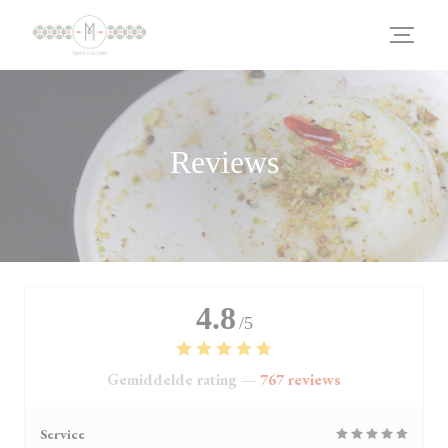
Cookies beheer paneel
Reviews
4.8
/5
Gemiddelde rating —
767 reviews
Service