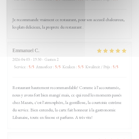
Je recommande vraiment ce restaurant, pour son accueil chaleureux,
les plats delicieux, la proprete du restaurant .
Emmanuel
C
2026-04-03
- 19:30 - Gasten 2
Service
:
5
/5
Atmosfeer
:
5
/5
Keuken
:
5
/5
Kwaliteit / Prijs
:
5
/5
Restaurant hautement recommandable! Comme à l'accoutumée,
nous y avons fort bien mangé mais, ce qui rend les moments passés
chez Mazats, c'est l'atmosphère, la gentillesse, la courtoisie extrême
du service. Bien entendu, la carte fait honneur à la gastronomie
Libanaise, toute en finesse et parfums. A très vite!