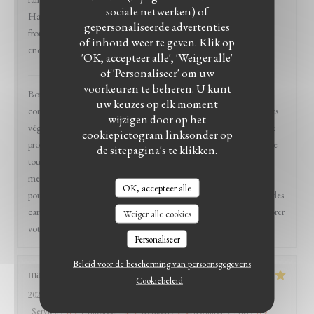
sociale netwerken) of
HappyCow). C'était très bon (et on s'est redistribué le beignet au
gepersonaliseerde advertenties
fromage problématique, pas de soucis) et l'expérience pourrait être
of inhoud weer te geven. Klik op
encore plus détente.
'OK, accepteer alle', 'Weiger alle'
of 'Personaliseer' om uw
Mazats
heeft op deze beoordeling gereageerd
voorkeuren te beheren. U kunt
Bonjour Sophie et merci pour votre venue chez nous et
uw keuzes op elk moment
commentaires. Nous avons effectivement pas mal de produits / plats
wijzigen door op het
végétaliens tout effectivement en discutant avec nos clients et notre
cookiepictogram linksonder op
proximités clientèle afin de préparer au mieux votre assiette (comme
de sitepagina's te klikken.
tout est fait minute) et au contraire vous ne nous dérangez pas en
mentionnant vos préférences afin de vous servir au mieux (nous ne
OK, accepteer alle
pouvons pas non plus avoir trop de déclinaison ou de label et donc des
cartes à rallonge). Merci pour votre retour, nous tenterons d’améliorer
Weiger alle cookies
votre expérience une prochaine fois :) Team Mazats
Personaliseer
Beleid voor de bescherming van persoonsgegevens
marie
B
Cookiebeleid
2026-04-05
- 13:30 - Gasten 12
Service
:
5
/5
Atmosfeer
:
4
/5
Keuken
:
5
/5
Kwaliteit / Prijs
:
5
/5