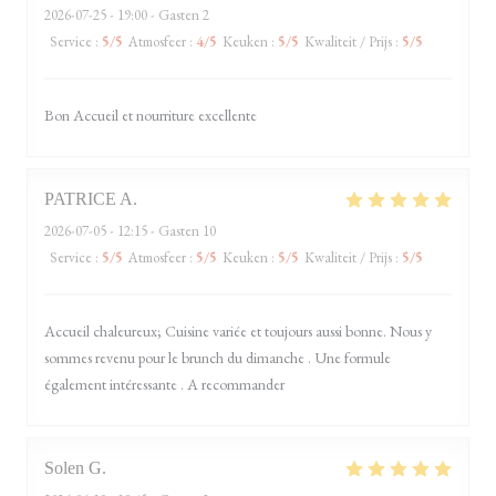
2026-07-25
- 19:00 - Gasten 2
Service
:
5
/5
Atmosfeer
:
4
/5
Keuken
:
5
/5
Kwaliteit / Prijs
:
5
/5
Bon Accueil et nourriture excellente
PATRICE
A
2026-07-05
- 12:15 - Gasten 10
Service
:
5
/5
Atmosfeer
:
5
/5
Keuken
:
5
/5
Kwaliteit / Prijs
:
5
/5
Accueil chaleureux; Cuisine variée et toujours aussi bonne. Nous y
sommes revenu pour le brunch du dimanche . Une formule
également intéressante . A recommander
Solen
G