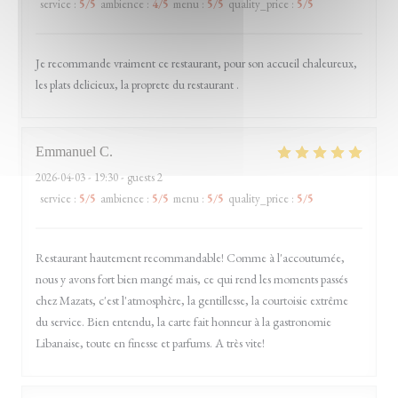
service
:
5
/5
ambience
:
4
/5
menu
:
5
/5
quality_price
:
5
/5
Je recommande vraiment ce restaurant, pour son accueil chaleureux,
les plats delicieux, la proprete du restaurant .
Emmanuel
C
2026-04-03
- 19:30 - guests 2
service
:
5
/5
ambience
:
5
/5
menu
:
5
/5
quality_price
:
5
/5
Restaurant hautement recommandable! Comme à l'accoutumée,
nous y avons fort bien mangé mais, ce qui rend les moments passés
chez Mazats, c'est l'atmosphère, la gentillesse, la courtoisie extrême
du service. Bien entendu, la carte fait honneur à la gastronomie
Libanaise, toute en finesse et parfums. A très vite!