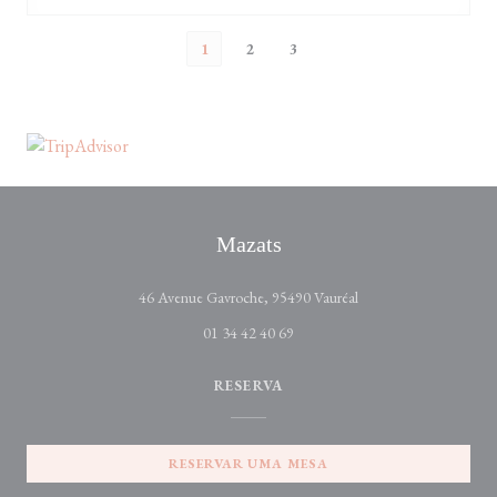
1
2
3
Mazats
((abre numa nova janel
46 Avenue Gavroche, 95490 Vauréal
01 34 42 40 69
RESERVA
RESERVAR UMA MESA