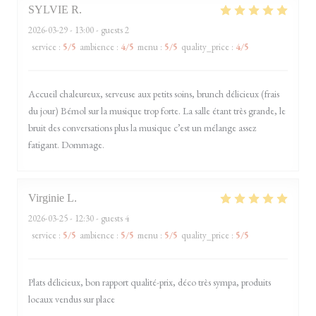
SYLVIE
R
2026-03-29
- 13:00 - guests 2
service
:
5
/5
ambience
:
4
/5
menu
:
5
/5
quality_price
:
4
/5
Accueil chaleureux, serveuse aux petits soins, brunch délicieux (frais
du jour) Bémol sur la musique trop forte. La salle étant très grande, le
bruit des conversations plus la musique c’est un mélange assez
fatigant. Dommage.
Virginie
L
2026-03-25
- 12:30 - guests 4
service
:
5
/5
ambience
:
5
/5
menu
:
5
/5
quality_price
:
5
/5
Plats délicieux, bon rapport qualité-prix, déco très sympa, produits
locaux vendus sur place