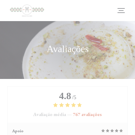
Painel de Gerenciamento de Cookies
Avaliações
4.8
/5
Avaliação média —
767 avaliações
Apoio