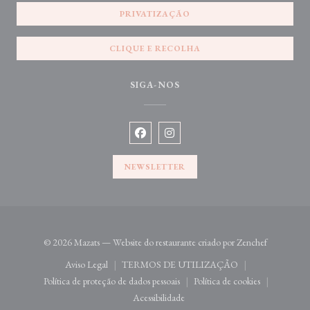
PRIVATIZAÇÃO
CLIQUE E RECOLHA
SIGA-NOS
Facebook ((abre numa nova janela))
Instagram ((abre numa nova jane
NEWSLETTER
((abre numa
© 2026 Mazats — Website do restaurante criado por
Zenchef
Aviso Legal
TERMOS DE UTILIZAÇÃO
((abre numa nova janela))
((abre numa nova janela))
Política de proteção de dados pessoais
Política de cookies
((abre numa nova janela))
((abre numa nova jan
Acessibilidade
((abre numa nova janela))