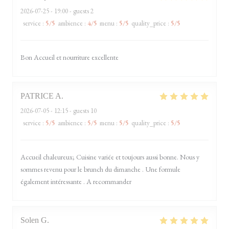
2026-07-25
- 19:00 - guests 2
service
:
5
/5
ambience
:
4
/5
menu
:
5
/5
quality_price
:
5
/5
Bon Accueil et nourriture excellente
PATRICE
A
2026-07-05
- 12:15 - guests 10
service
:
5
/5
ambience
:
5
/5
menu
:
5
/5
quality_price
:
5
/5
Accueil chaleureux; Cuisine variée et toujours aussi bonne. Nous y
sommes revenu pour le brunch du dimanche . Une formule
également intéressante . A recommander
Solen
G