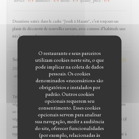
service
:
5
/5
ambience
:
5
/5
menu
:
5
/5
quality_price
:
5
/5
Deuxième soirée dans le cadre "Jeudi à Mazats", c’est toujours un
plaisir de découvrir de nouvelles saveurs, avec comme d’habitude une
très bonne ambiance et un super service !
O restaurante e seus parceiros
utilizam cookies neste site, o que
Sophie
G
pode implicar na coleta de dados
2026-04-11
- 19:00 - guests 4
pessoais. Os cookies
service
:
5
/5
ambience
:
5
/5
menu
:
4
/5
quality_price
:
4
/5
denominados «necessários» são
obrigatórios e instalados por
padrão. Outros cookies
Très bon accueil, ambiance agréable et nombreuses options
opcionais requerem seu
végétariennes dont un plat entier (l'assiette végétarienne), néanmoins
consentimento. Esses cookies
ce restaurant m'était indiqué comme disposant d'options
opcionais servem para analisar
végétaliennes et au final, à part quelques entrées, il n'y en a pas tant (il
sua navegação, medir a audiência
aurait fallu composer l'assiette végétarienne sur mesure, c'est
do site, oferecer funcionalidades
typiquement ces demandes d'ajustements que j'apprécie ne pas avoir à
(por exemplo, relacionadas às