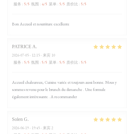
服务
:
5
/5
氛围
:
4
/5
菜单
:
5
/5
质价比
:
5
/5
Bon Accueil et nourriture excellente
PATRICE
A
2026-07-05
- 12:15 - 来宾 10
服务
:
5
/5
氛围
:
5
/5
菜单
:
5
/5
质价比
:
5
/5
Accueil chaleureux; Cuisine variée et toujours aussi bonne. Nous y
sommes revenu pour le brunch du dimanche . Une formule
également intéressante . A recommander
Solen
G
2026-06-19
- 19:45 - 来宾 2