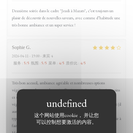
Deuxième soirée dans le cadre "Jeudi à Mazats", c’est toujours un
plaisir de découvrir de nouvelles saveurs, avec comme d’habitude une
très bonne ambiance et un super service !
Sophie
G
2026-04-11
- 19:00 - 来宾 4
服务
:
5
/5
氛围
:
5
/5
菜单
:
4
/5
质价比
:
4
/5
Très bon accueil, ambiance agréable et nombreuses options
végétariennes dont un plat entier (l'assiette végétarienne), néanmoins
ce restaurant m'était indiqué comme disposant d'options
végétaliennes et au final, à part quelques entrées, il n'y en a pas tant (il
aurait fallu composer l'assiette végétarienne sur mesure, c'est
这个网站使用cookie， 并让您
typiquement ces demandes d'ajustements que j'apprécie ne pas avoir à
可以控制想要激活的内容。
faire en allant dans des restos pré-sélectionnés sur l'application
HappyCow). C'était très bon (et on s'est redistribué le beignet au