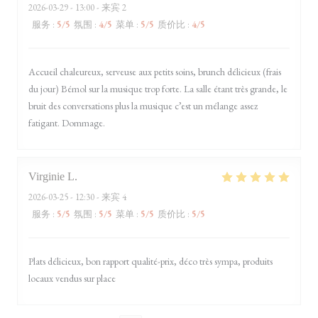
2026-03-29
- 13:00 - 来宾 2
服务
:
5
/5
氛围
:
4
/5
菜单
:
5
/5
质价比
:
4
/5
Accueil chaleureux, serveuse aux petits soins, brunch délicieux (frais
du jour) Bémol sur la musique trop forte. La salle étant très grande, le
bruit des conversations plus la musique c’est un mélange assez
fatigant. Dommage.
Virginie
L
2026-03-25
- 12:30 - 来宾 4
服务
:
5
/5
氛围
:
5
/5
菜单
:
5
/5
质价比
:
5
/5
Plats délicieux, bon rapport qualité-prix, déco très sympa, produits
locaux vendus sur place