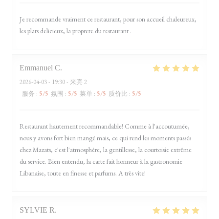
Je recommande vraiment ce restaurant, pour son accueil chaleureux,
les plats delicieux, la proprete du restaurant .
Emmanuel
C
2026-04-03
- 19:30 - 来宾 2
服务
:
5
/5
氛围
:
5
/5
菜单
:
5
/5
质价比
:
5
/5
Restaurant hautement recommandable! Comme à l'accoutumée,
nous y avons fort bien mangé mais, ce qui rend les moments passés
chez Mazats, c'est l'atmosphère, la gentillesse, la courtoisie extrême
du service. Bien entendu, la carte fait honneur à la gastronomie
Libanaise, toute en finesse et parfums. A très vite!
SYLVIE
R