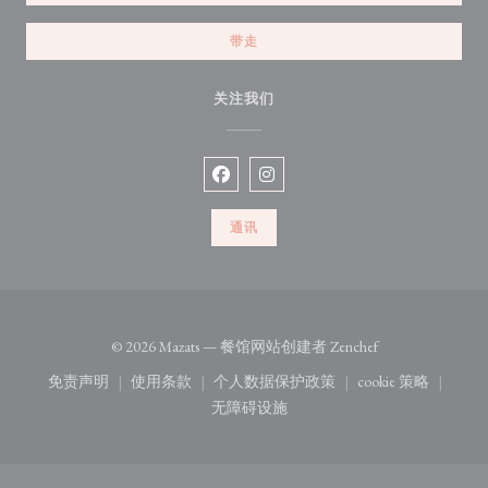
带走
关注我们
Facebook ((在新窗口中打开))
Instagram ((在新窗口中打开))
通讯
((在新窗口中打开
© 2026 Mazats — 餐馆网站创建者
Zenchef
免责声明
使用条款
个人数据保护政策
cookie 策略
((在新窗口中打开))
((在新窗口中打开))
((在新窗口中打开))
((在新窗口中
无障碍设施
((在新窗口中打开))