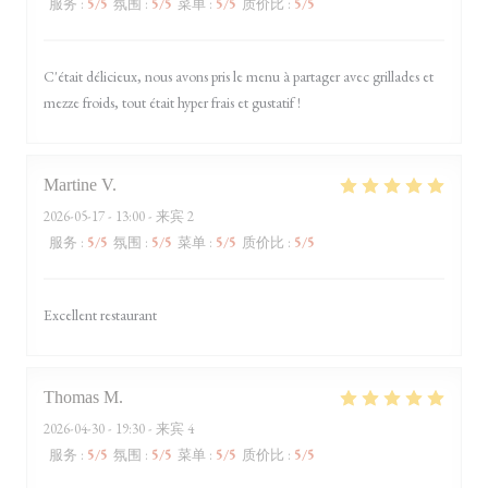
服务
:
5
/5
氛围
:
5
/5
菜单
:
5
/5
质价比
:
5
/5
C'était délicieux, nous avons pris le menu à partager avec grillades et
mezze froids, tout était hyper frais et gustatif !
Martine
V
2026-05-17
- 13:00 - 来宾 2
服务
:
5
/5
氛围
:
5
/5
菜单
:
5
/5
质价比
:
5
/5
Excellent restaurant
Thomas
M
2026-04-30
- 19:30 - 来宾 4
服务
:
5
/5
氛围
:
5
/5
菜单
:
5
/5
质价比
:
5
/5