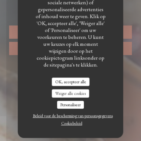
sociale netwerken) of
gepersonaliseerde advertenties
Mazats
of inhoud weer te geven. Klik op
'OK, accepteer alle', 'Weiger alle'
of 'Personaliseer' om uw
RESERVEER EEN TAFEL
voorkeuren te beheren. U kunt
uw keuzes op elk moment
AFHAAL
wijzigen door op het
cookiepictogram linksonder op
de sitepagina's te klikken.
OK, accepteer alle
Weiger alle cookies
Personaliseer
Beleid voor de bescherming van persoonsgegevens
Cookiebeleid