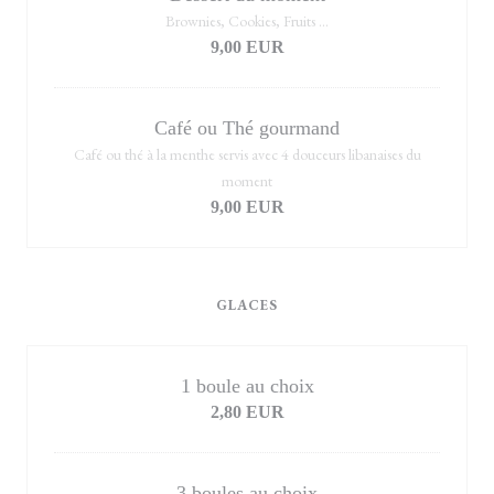
Brownies, Cookies, Fruits ...
9,00 EUR
Café ou Thé gourmand
Café ou thé à la menthe servis avec 4 douceurs libanaises du
moment
9,00 EUR
GLACES
1 boule au choix
2,80 EUR
3 boules au choix