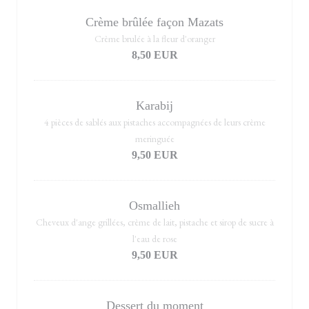
Crème brûlée façon Mazats
Crème brulée à la fleur d'oranger
8,50 EUR
Karabij
4 pièces de sablés aux pistaches accompagnées de leurs crème
meringuée
9,50 EUR
Osmallieh
Cheveux d'ange grillées, crème de lait, pistache et sirop de sucre à
l'eau de rose
9,50 EUR
Dessert du moment