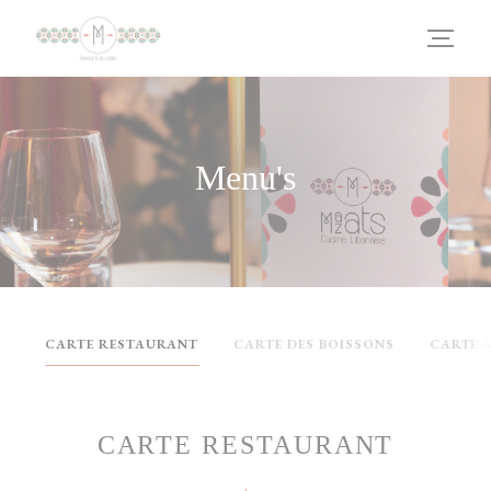
Cookies beheer paneel
Menu's
CARTE RESTAURANT
CARTE DES BOISSONS
CARTE 
CARTE RESTAURANT