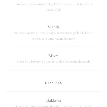
Emincé de poulet mariné et grillé à la broche, servi avec de la
sauce à l'ail
Viande
Emincé de viande de bœuf et agneau mariné et grillé à la broche,
servi avec la sauce tahina (tarator)
Mixte
Mixte de Chawarma de poulet et de Chawarma de viande
DESSERTS
Baklawa
4 pièces de baklawas garnis de pistaches, noix de cajou ou de