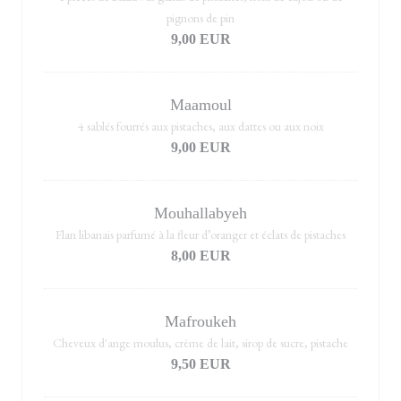
pignons de pin
9,00 EUR
Maamoul
4 sablés fourrés aux pistaches, aux dattes ou aux noix
9,00 EUR
Mouhallabyeh
Flan libanais parfumé à la fleur d’oranger et éclats de pistaches
8,00 EUR
Mafroukeh
Cheveux d'ange moulus, crème de lait, sirop de sucre, pistache
9,50 EUR