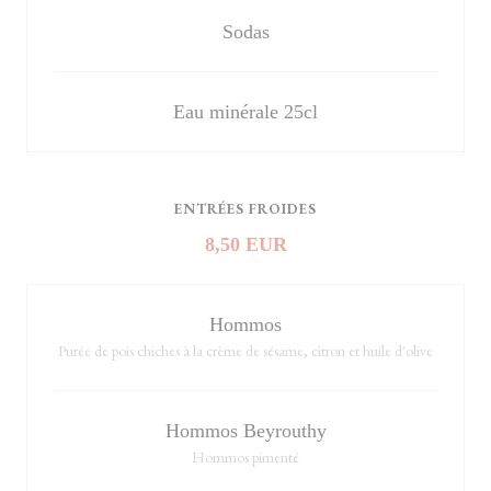
Sodas
Eau minérale 25cl
ENTRÉES FROIDES
8,50 EUR
Hommos
Purée de pois chiches à la crème de sésame, citron et huile d'olive
Hommos Beyrouthy
Hommos pimenté