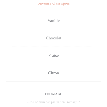
Saveurs classiques
Vanille
Chocolat
Fraise
Citron
FROMAGE
...et si on terminait par un bon Fromage !?