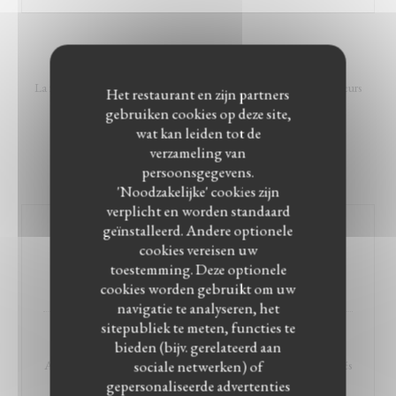
MEZZES
La formule Mezzés est idéale pour la découverte des différentes saveurs
Het restaurant en zijn partners
libanaise.
gebruiken cookies op deze site,
À partir de 2 personnes et bien plus (3, 4, 5 ...)
wat kan leiden tot de
verzameling van
Sélection du chef.
persoonsgegevens.
Prix par personne
'Noodzakelijke' cookies zijn
verplicht en worden standaard
geïnstalleerd. Andere optionele
Mezze Traditionnel
cookies vereisen uw
Assortiment de mets froids et chauds & beignets salés
toestemming. Deze optionele
24,90 EUR
cookies worden gebruikt om uw
navigatie te analyseren, het
sitepubliek te meten, functies te
Mezze de Grillades
bieden (bijv. gerelateerd aan
sociale netwerken) of
Assortiment de grillades, pomme de terre et légumes & ses mezzés
gepersonaliseerde advertenties
froids