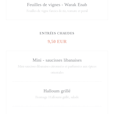
Feuilles de vignes - Warak Enab
Feuilles de vigne farcies de riz, tomate et persil
ENTRÉES CHAUDES
9,50 EUR
Mini - saucisses libanaises
Mini-saucisses libanaises citronnées et parfumées aux épices
orientales
Halloum grillé
Fromage Halloumi grillé, salade