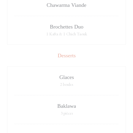
Chawarma Viande
Brochettes Duo
1 Kafta & 1 Chich Taouk
Desserts
Glaces
2 boules
Baklawa
3 pièces