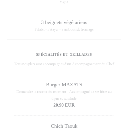
vigne
3 beignets végétariens
Falafel - Fatayer - Samboussek fromage
SPÉCIALITÉS ET GRILLADES
Tous nos plats sont accompagnés d'un Accompagnement du Chef
Burger MAZATS
Demandez la recette du moment - Accompagné de ses frites au
thym et sa salade
20,90 EUR
Chich Taouk