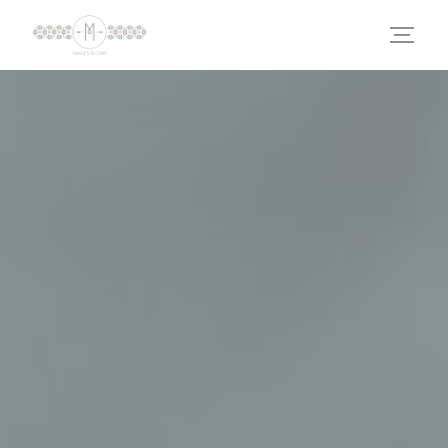
Πίνακας διαχείρισης "Μπισκότων" (Cookies)