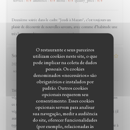
service
:
5
/5
ambience
:
5
/5
menu
:
5
/5
quality_price
:
5
/5
Deuxième soirée dans le cadre "Jeudi à Mazats", c’est toujours un
plaisir de découvrir de nouvelles saveurs, avec comme d’habitude une
très bonne ambiance et un super service !
O restaurante e seus parceiros
utilizam cookies neste site, o que
Sophie
G
pode implicar na coleta de dados
2026-04-11
- 19:00 - guests 4
pessoais. Os cookies
service
:
5
/5
ambience
:
5
/5
menu
:
4
/5
quality_price
:
4
/5
denominados «necessários» são
obrigatórios e instalados por
padrão. Outros cookies
Très bon accueil, ambiance agréable et nombreuses options
opcionais requerem seu
végétariennes dont un plat entier (l'assiette végétarienne), néanmoins
consentimento. Esses cookies
ce restaurant m'était indiqué comme disposant d'options
opcionais servem para analisar
végétaliennes et au final, à part quelques entrées, il n'y en a pas tant (il
sua navegação, medir a audiência
aurait fallu composer l'assiette végétarienne sur mesure, c'est
do site, oferecer funcionalidades
typiquement ces demandes d'ajustements que j'apprécie ne pas avoir à
(por exemplo, relacionadas às