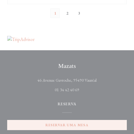
1
2
3
Mazats
((abre numa nova janel
46 Avenue Gavroche, 95490 Vauréal
01 34 42 40 69
RESERVA
RESERVAR UMA MESA