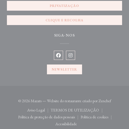
PRIVATIZAÇÃO
CLIQUE E RECOLHA
SIGA-NOS
Facebook ((abre numa nova janela))
Instagram ((abre numa nova jane
NEWSLETTER
((abre numa
© 2026 Mazats — Website do restaurante criado por
Zenchef
Aviso Legal
TERMOS DE UTILIZAÇÃO
((abre numa nova janela))
((abre numa nova janela))
Política de proteção de dados pessoais
Política de cookies
((abre numa nova janela))
((abre numa nova jan
Acessibilidade
((abre numa nova janela))