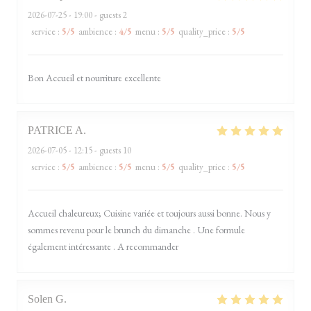
2026-07-25
- 19:00 - guests 2
service
:
5
/5
ambience
:
4
/5
menu
:
5
/5
quality_price
:
5
/5
Bon Accueil et nourriture excellente
PATRICE
A
2026-07-05
- 12:15 - guests 10
service
:
5
/5
ambience
:
5
/5
menu
:
5
/5
quality_price
:
5
/5
Accueil chaleureux; Cuisine variée et toujours aussi bonne. Nous y
sommes revenu pour le brunch du dimanche . Une formule
également intéressante . A recommander
Solen
G