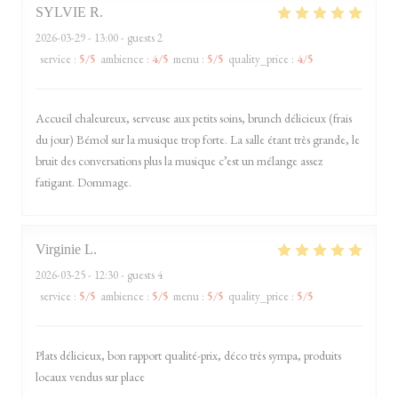
SYLVIE
R
2026-03-29
- 13:00 - guests 2
service
:
5
/5
ambience
:
4
/5
menu
:
5
/5
quality_price
:
4
/5
Accueil chaleureux, serveuse aux petits soins, brunch délicieux (frais
du jour) Bémol sur la musique trop forte. La salle étant très grande, le
bruit des conversations plus la musique c’est un mélange assez
fatigant. Dommage.
Virginie
L
2026-03-25
- 12:30 - guests 4
service
:
5
/5
ambience
:
5
/5
menu
:
5
/5
quality_price
:
5
/5
Plats délicieux, bon rapport qualité-prix, déco très sympa, produits
locaux vendus sur place