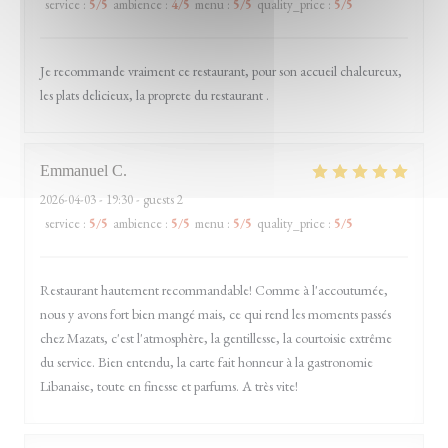
service
:
5
/5
ambience
:
4
/5
menu
:
5
/5
quality_price
:
5
/5
Je recommande vraiment ce restaurant, pour son accueil chaleureux,
les plats delicieux, la proprete du restaurant .
Emmanuel
C
2026-04-03
- 19:30 - guests 2
service
:
5
/5
ambience
:
5
/5
menu
:
5
/5
quality_price
:
5
/5
Restaurant hautement recommandable! Comme à l'accoutumée,
nous y avons fort bien mangé mais, ce qui rend les moments passés
chez Mazats, c'est l'atmosphère, la gentillesse, la courtoisie extrême
du service. Bien entendu, la carte fait honneur à la gastronomie
Libanaise, toute en finesse et parfums. A très vite!