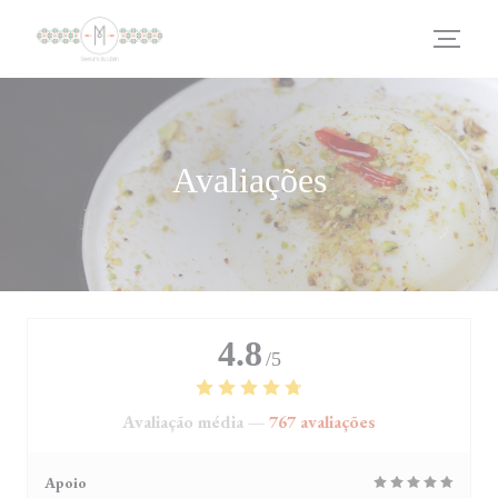
Painel de Gerenciamento de Cookies
Avaliações
4.8
/5
Avaliação média —
767 avaliações
Apoio