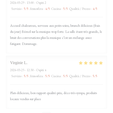
2026-03-29
- 13:00 - Ospiti 2
Servizio
:
5
/5
Atmosfera
:
4
/5
Cucina
:
5
/5
Qualità / Prezzo
:
4
/5
Accueil chaleureux, serveuse aux petits soins, brunch délicieux (frais
du jour) Bémol sur la musique trop forte. La salle étant très grande, le
bruit des conversations plus la musique c’est un mélange assez
fatigant. Dommage.
Virginie
L
2026-03-25
- 12:30 - Ospiti 4
Servizio
:
5
/5
Atmosfera
:
5
/5
Cucina
:
5
/5
Qualità / Prezzo
:
5
/5
Plats délicieux, bon rapport qualité-prix, déco très sympa, produits
locaux vendus sur place