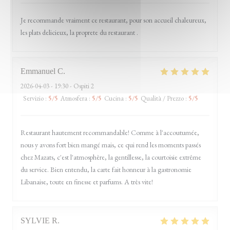
Je recommande vraiment ce restaurant, pour son accueil chaleureux,
les plats delicieux, la proprete du restaurant .
Emmanuel
C
2026-04-03
- 19:30 - Ospiti 2
Servizio
:
5
/5
Atmosfera
:
5
/5
Cucina
:
5
/5
Qualità / Prezzo
:
5
/5
Restaurant hautement recommandable! Comme à l'accoutumée,
nous y avons fort bien mangé mais, ce qui rend les moments passés
chez Mazats, c'est l'atmosphère, la gentillesse, la courtoisie extrême
du service. Bien entendu, la carte fait honneur à la gastronomie
Libanaise, toute en finesse et parfums. A très vite!
SYLVIE
R