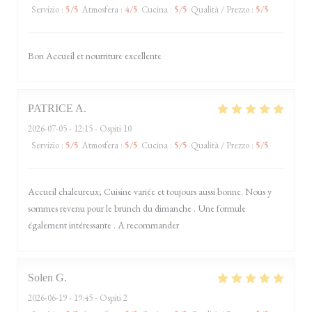
Servizio
:
5
/5
Atmosfera
:
4
/5
Cucina
:
5
/5
Qualità / Prezzo
:
5
/5
Bon Accueil et nourriture excellente
PATRICE
A
2026-07-05
- 12:15 - Ospiti 10
Servizio
:
5
/5
Atmosfera
:
5
/5
Cucina
:
5
/5
Qualità / Prezzo
:
5
/5
Accueil chaleureux; Cuisine variée et toujours aussi bonne. Nous y
sommes revenu pour le brunch du dimanche . Une formule
également intéressante . A recommander
Solen
G
2026-06-19
- 19:45 - Ospiti 2