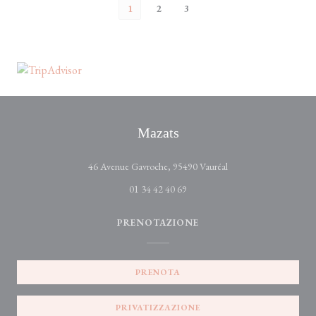
1
2
3
Mazats
((apre una nuova finest
46 Avenue Gavroche, 95490 Vauréal
01 34 42 40 69
PRENOTAZIONE
PRENOTA
PRIVATIZZAZIONE