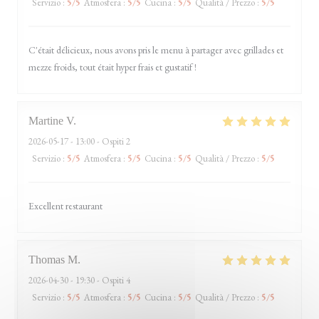
Servizio
:
5
/5
Atmosfera
:
5
/5
Cucina
:
5
/5
Qualità / Prezzo
:
5
/5
C'était délicieux, nous avons pris le menu à partager avec grillades et
mezze froids, tout était hyper frais et gustatif !
Martine
V
2026-05-17
- 13:00 - Ospiti 2
Servizio
:
5
/5
Atmosfera
:
5
/5
Cucina
:
5
/5
Qualità / Prezzo
:
5
/5
Excellent restaurant
Thomas
M
2026-04-30
- 19:30 - Ospiti 4
Servizio
:
5
/5
Atmosfera
:
5
/5
Cucina
:
5
/5
Qualità / Prezzo
:
5
/5