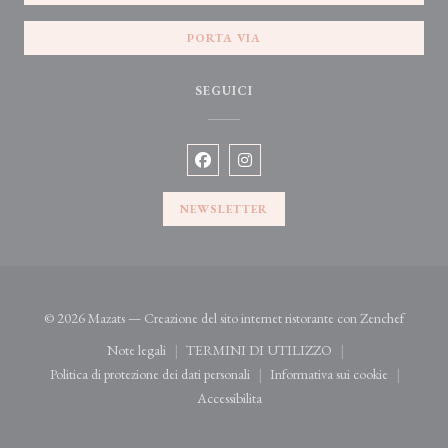
PORTA VIA
SEGUICI
Facebook ((apre una nuova finestra))
Instagram ((apre una nuova fines
NEWSLETTER
((apre u
© 2026 Mazats — Creazione del sito internet ristorante con
Zenchef
Note legali
TERMINI DI UTILIZZO
((apre una nuova finestra))
((apre una nuova finestra))
Politica di protezione dei dati personali
Informativa sui cookie
((apre una nuova finestra))
((apre una nuova fine
Accessibilita
((apre una nuova finestra))