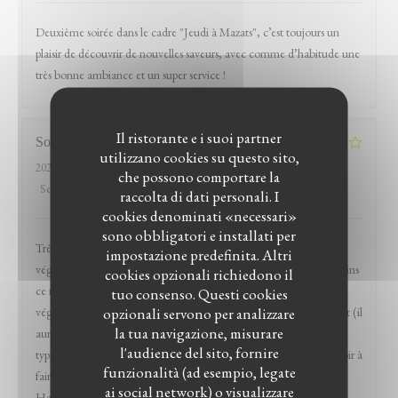
Deuxième soirée dans le cadre "Jeudi à Mazats", c’est toujours un
plaisir de découvrir de nouvelles saveurs, avec comme d’habitude une
très bonne ambiance et un super service !
Il ristorante e i suoi partner
Sophie
G
utilizzano cookies su questo sito,
2026-04-11
- 19:00 - Ospiti 4
che possono comportare la
Servizio
:
5
/5
Atmosfera
:
5
/5
Cucina
:
4
/5
Qualità / Prezzo
:
4
/5
raccolta di dati personali. I
cookies denominati «necessari»
sono obbligatori e installati per
Très bon accueil, ambiance agréable et nombreuses options
impostazione predefinita. Altri
végétariennes dont un plat entier (l'assiette végétarienne), néanmoins
cookies opzionali richiedono il
ce restaurant m'était indiqué comme disposant d'options
tuo consenso. Questi cookies
opzionali servono per analizzare
végétaliennes et au final, à part quelques entrées, il n'y en a pas tant (il
la tua navigazione, misurare
aurait fallu composer l'assiette végétarienne sur mesure, c'est
l'audience del sito, fornire
typiquement ces demandes d'ajustements que j'apprécie ne pas avoir à
funzionalità (ad esempio, legate
faire en allant dans des restos pré-sélectionnés sur l'application
ai social network) o visualizzare
HappyCow). C'était très bon (et on s'est redistribué le beignet au