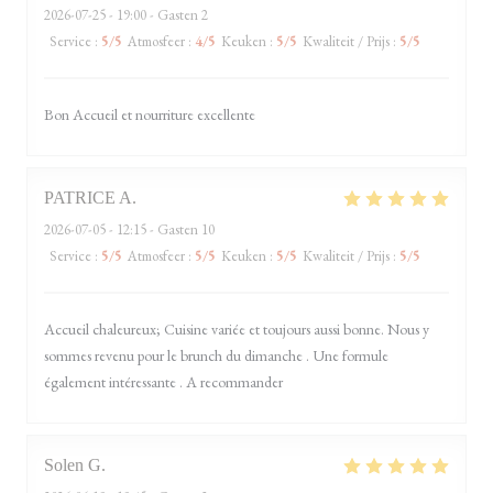
2026-07-25
- 19:00 - Gasten 2
Service
:
5
/5
Atmosfeer
:
4
/5
Keuken
:
5
/5
Kwaliteit / Prijs
:
5
/5
Bon Accueil et nourriture excellente
PATRICE
A
2026-07-05
- 12:15 - Gasten 10
Service
:
5
/5
Atmosfeer
:
5
/5
Keuken
:
5
/5
Kwaliteit / Prijs
:
5
/5
Accueil chaleureux; Cuisine variée et toujours aussi bonne. Nous y
sommes revenu pour le brunch du dimanche . Une formule
également intéressante . A recommander
Solen
G