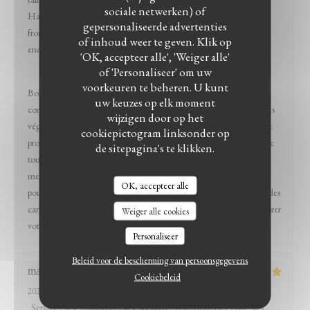
sociale netwerken) of
HappyCow). C'était très bon (et on s'est redistribué le beignet au
gepersonaliseerde advertenties
fromage problématique, pas de soucis) et l'expérience pourrait être
of inhoud weer te geven. Klik op
encore plus détente.
'OK, accepteer alle', 'Weiger alle'
of 'Personaliseer' om uw
Mazats
heeft op deze beoordeling gereageerd
voorkeuren te beheren. U kunt
Bonjour Sophie et merci pour votre venue chez nous et
uw keuzes op elk moment
commentaires. Nous avons effectivement pas mal de produits / plats
wijzigen door op het
végétaliens tout effectivement en discutant avec nos clients et notre
cookiepictogram linksonder op
proximités clientèle afin de préparer au mieux votre assiette (comme
de sitepagina's te klikken.
tout est fait minute) et au contraire vous ne nous dérangez pas en
mentionnant vos préférences afin de vous servir au mieux (nous ne
OK, accepteer alle
pouvons pas non plus avoir trop de déclinaison ou de label et donc des
cartes à rallonge). Merci pour votre retour, nous tenterons d’améliorer
Weiger alle cookies
votre expérience une prochaine fois :) Team Mazats
Personaliseer
Beleid voor de bescherming van persoonsgegevens
marie
B
Cookiebeleid
2026-04-05
- 13:30 - Gasten 12
Service
:
5
/5
Atmosfeer
:
4
/5
Keuken
:
5
/5
Kwaliteit / Prijs
:
5
/5