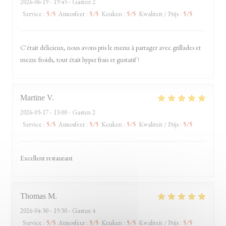
2026-06-19
- 19:45 - Gasten 2
Service
:
5
/5
Atmosfeer
:
5
/5
Keuken
:
5
/5
Kwaliteit / Prijs
:
5
/5
C'était délicieux, nous avons pris le menu à partager avec grillades et
mezze froids, tout était hyper frais et gustatif !
Martine
V
2026-05-17
- 13:00 - Gasten 2
Service
:
5
/5
Atmosfeer
:
5
/5
Keuken
:
5
/5
Kwaliteit / Prijs
:
5
/5
Excellent restaurant
Thomas
M
2026-04-30
- 19:30 - Gasten 4
Service
:
5
/5
Atmosfeer
:
5
/5
Keuken
:
5
/5
Kwaliteit / Prijs
:
5
/5