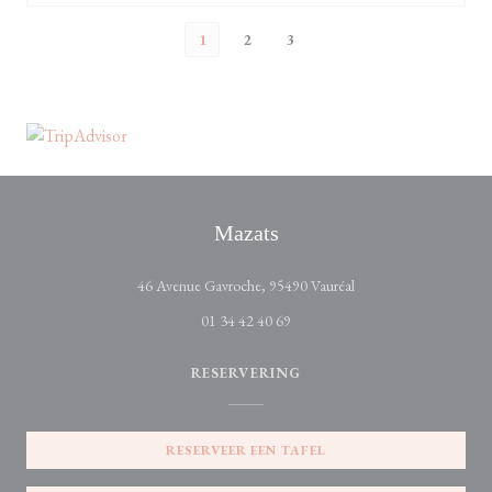
1
2
3
Mazats
((opent in een nieuw ve
46 Avenue Gavroche, 95490 Vauréal
01 34 42 40 69
RESERVERING
RESERVEER EEN TAFEL