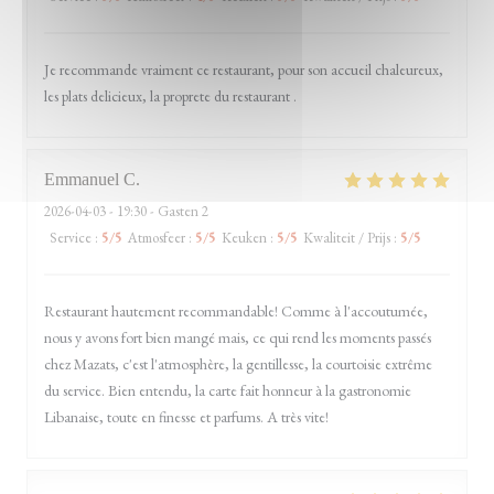
Je recommande vraiment ce restaurant, pour son accueil chaleureux,
les plats delicieux, la proprete du restaurant .
Emmanuel
C
2026-04-03
- 19:30 - Gasten 2
Service
:
5
/5
Atmosfeer
:
5
/5
Keuken
:
5
/5
Kwaliteit / Prijs
:
5
/5
Restaurant hautement recommandable! Comme à l'accoutumée,
nous y avons fort bien mangé mais, ce qui rend les moments passés
chez Mazats, c'est l'atmosphère, la gentillesse, la courtoisie extrême
du service. Bien entendu, la carte fait honneur à la gastronomie
Libanaise, toute en finesse et parfums. A très vite!