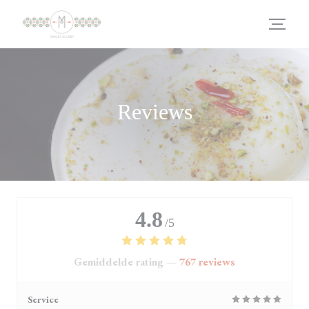
Cookies beheer paneel
Reviews
4.8
/5
Gemiddelde rating —
767 reviews
Service