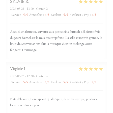
SYLVIE
R
2026-03-29
- 13:00 - Gasten 2
Service
:
5
/5
Atmosfeer
:
4
/5
Keuken
:
5
/5
Kwaliteit / Prijs
:
4
/5
Accueil chaleureux, serveuse aux petits soins, brunch délicieux (frais
du jour) Bémol sur la musique trop forte. La salle étant très grande, le
bruit des conversations plus la musique c’est un mélange assez
fatigant. Dommage.
Virginie
L
2026-03-25
- 12:30 - Gasten 4
Service
:
5
/5
Atmosfeer
:
5
/5
Keuken
:
5
/5
Kwaliteit / Prijs
:
5
/5
Plats délicieux, bon rapport qualité-prix, déco très sympa, produits
locaux vendus sur place