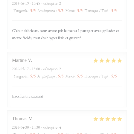
2026-06-19
- 19:45 - καλεσμένοι 2
Υπηρεσία
:
5
/5
Ατμόσφαιρα
:
5
/5
Μενού
:
5
/5
Ποιότητα / Τιμή
:
5
/5
C'était délicieux, nous avons pris le menu à partager avec grillades et
mezze froids, tout était hyper frais et gustatif !
Martine
V
2026-05-17
- 13:00 - καλεσμένοι 2
Υπηρεσία
:
5
/5
Ατμόσφαιρα
:
5
/5
Μενού
:
5
/5
Ποιότητα / Τιμή
:
5
/5
Excellent restaurant
Thomas
M
2026-04-30
- 19:30 - καλεσμένοι 4