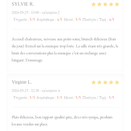
SYLVIE
R
2026-03-29
- 13:00 - καλεσμένοι 2
Υπηρεσία
:
5
/5
Ατμόσφαιρα
:
4
/5
Μενού
:
5
/5
Ποιότητα / Τιμή
:
4
/5
Accueil chaleureux, serveuse aux petits soins, brunch délicieux (frais
du jour) Bémol sur la musique trop forte. La salle étant très grande, le
bruit des conversations plus la musique c’est un mélange assez
fatigant. Dommage.
Virginie
L
2026-03-25
- 12:30 - καλεσμένοι 4
Υπηρεσία
:
5
/5
Ατμόσφαιρα
:
5
/5
Μενού
:
5
/5
Ποιότητα / Τιμή
:
5
/5
Plats délicieux, bon rapport qualité-prix, déco très sympa, produits
locaux vendus sur place