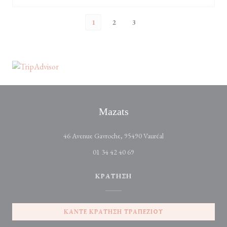
1
2
3
Mazats
((ανοίγει σε νέο παράθυρ
46 Avenue Gavroche, 95490 Vauréal
01 34 42 40 69
ΚΡΆΤΗΣΗ
ΚΆΝΤΕ ΚΡΆΤΗΣΗ ΤΡΑΠΕΖΙΟΎ