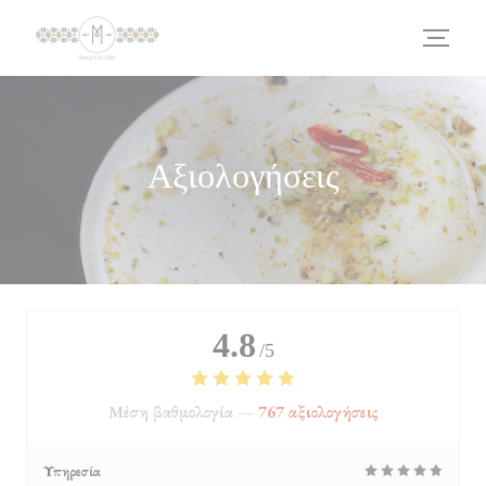
Πίνακας διαχείρισης "Μπισκότων" (Cookies)
Αξιολογήσεις
4.8
/5
Μέση βαθμολογία —
767 αξιολογήσεις
Υπηρεσία