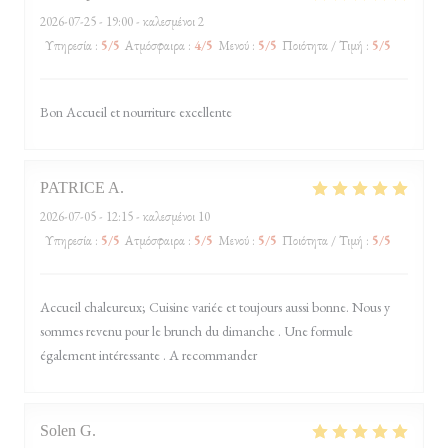
2026-07-25
- 19:00 - καλεσμένοι 2
Υπηρεσία
:
5
/5
Ατμόσφαιρα
:
4
/5
Μενού
:
5
/5
Ποιότητα / Τιμή
:
5
/5
Bon Accueil et nourriture excellente
PATRICE
A
2026-07-05
- 12:15 - καλεσμένοι 10
Υπηρεσία
:
5
/5
Ατμόσφαιρα
:
5
/5
Μενού
:
5
/5
Ποιότητα / Τιμή
:
5
/5
Accueil chaleureux; Cuisine variée et toujours aussi bonne. Nous y
sommes revenu pour le brunch du dimanche . Une formule
également intéressante . A recommander
Solen
G