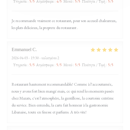
Υπηρεσία
:
5
/5
Ατμόσφαιρα
:
4
/5
Μενού
:
5
/5
Ποιότητα / Τιμή
:
5
/5
Je recommande vraiment ce restaurant, pour son accueil chaleureux,
les plats delicieux, la proprete du restaurant .
Emmanuel
C
2026-04-03
- 19:30 - καλεσμένοι 2
Υπηρεσία
:
5
/5
Ατμόσφαιρα
:
5
/5
Μενού
:
5
/5
Ποιότητα / Τιμή
:
5
/5
Restaurant hautement recommandable! Comme à l'accoutumée,
nous y avons fort bien mangé mais, ce qui rend les moments passés
chez Mazats, c'est l'atmosphère, la gentillesse, la courtoisie extrême
du service. Bien entendu, la carte fait honneur à la gastronomie
Libanaise, toute en finesse et parfums. A très vite!