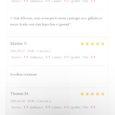
Service
:
5
/5
Ambiance
:
5
/5
Cuisine
:
5
/5
Qualité / Prix
:
5
/5
C'était délicieux, nous avons pris le menu à partager avec grillades et
mezze froids, tout était hyper frais et gustatif !
Martine
V
2026-05-17
- 13:00 - Couverts 2
Service
:
5
/5
Ambiance
:
5
/5
Cuisine
:
5
/5
Qualité / Prix
:
5
/5
Excellent restaurant
Thomas
M
2026-04-30
- 19:30 - Couverts 4
Service
:
5
/5
Ambiance
:
5
/5
Cuisine
:
5
/5
Qualité / Prix
:
5
/5