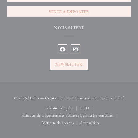
VENTE À EMPORTER
NOUS SUIVRE
Facebook ((ouvre une nouvelle fenêtre)
Instagram ((ouvre une nouvelle 
NEWSLETTER
((ouvre 
© 2026 Mazats — Création de site internet restaurant avec
Zenchef
Mentions légales
CGU
((ouvre une nouvelle fenêtre))
((ouvre une nouvelle fenêtre))
Politique de protection des données à caractère personnel
((ouvre une nouvelle fenêtre))
Politique de cookies
Accessibilite
((ouvre une nouvelle fenêtre))
((ouvre une nouvelle fenêtre)