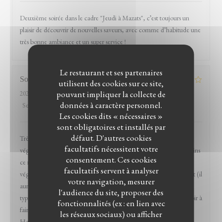
Deuxième soirée dans le cadre "Jeudi à Mazats", c’est toujours un
plaisir de découvrir de nouvelles saveurs, avec comme d’habitude une
très bonne ambiance et un super service !
Le restaurant et ses partenaires
Sophie
G
utilisent des cookies sur ce site,
pouvant impliquer la collecte de
2026-04-11
- 19:00 - Couverts 4
données à caractère personnel.
Service
:
5
/5
Ambiance
:
5
/5
Cuisine
:
4
/5
Qualité / Prix
:
4
/5
Les cookies dits « nécessaires »
sont obligatoires et installés par
défaut. D'autres cookies
Très bon accueil, ambiance agréable et nombreuses options
facultatifs nécessitent votre
végétariennes dont un plat entier (l'assiette végétarienne), néanmoins
consentement. Ces cookies
ce restaurant m'était indiqué comme disposant d'options
facultatifs servent à analyser
végétaliennes et au final, à part quelques entrées, il n'y en a pas tant (il
votre navigation, mesurer
aurait fallu composer l'assiette végétarienne sur mesure, c'est
l'audience du site, proposer des
typiquement ces demandes d'ajustements que j'apprécie ne pas avoir à
fonctionnalités (ex : en lien avec
faire en allant dans des restos pré-sélectionnés sur l'application
les réseaux sociaux) ou afficher
HappyCow). C'était très bon (et on s'est redistribué le beignet au