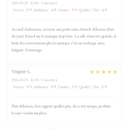
2026-03-29
- 13:00 - Couverts 2
Service
:
5
/5
Ambiance
:
4
/5
Cuisine
:
5
/5
Qualité / Prix
:
4
/5
Accueil chaleureux, serveuse aux petits soins, brunch délicieux (frais
du jour) Bémol sur la musique trop forte. La salle étant très grande, le
bruit des conversations plus la musique c’est un mélange assez
fatigant. Dommage.
Virginie
L
2026-03-25
- 12:30 - Couverts 4
Service
:
5
/5
Ambiance
:
5
/5
Cuisine
:
5
/5
Qualité / Prix
:
5
/5
Plats délicieux, bon rapport qualité-prix, déco très sympa, produits
locaux vendus sur place