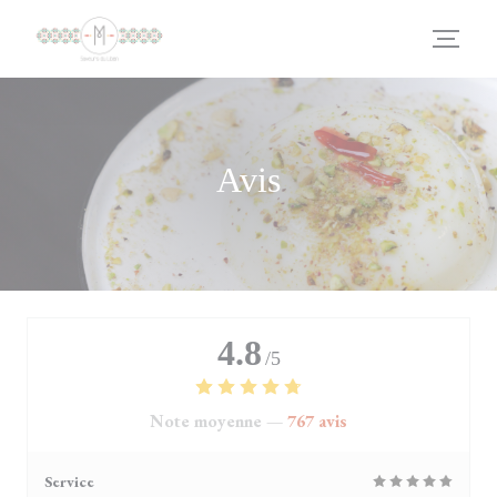
Personnalisation de vos choix en matière de cookies
Avis
4.8
/5
Note moyenne —
767 avis
Service