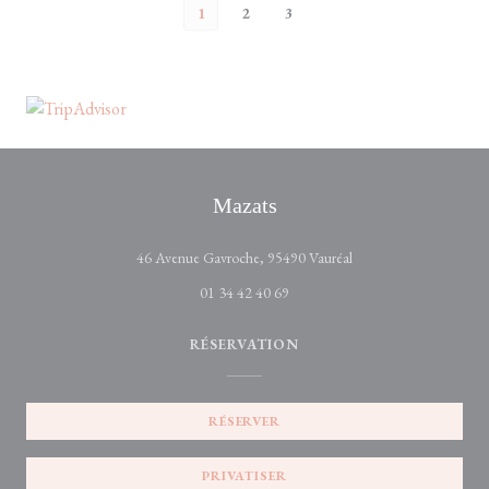
1
2
3
Mazats
((ouvre une nouvelle fe
46 Avenue Gavroche, 95490 Vauréal
01 34 42 40 69
RÉSERVATION
RÉSERVER
PRIVATISER