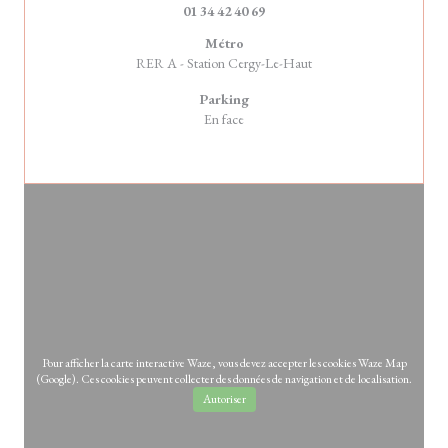
01 34 42 40 69
Métro
RER A - Station Cergy-Le-Haut
Parking
En face
Pour afficher la carte interactive Waze, vous devez accepter les cookies Waze Map
(Google). Ces cookies peuvent collecter des données de navigation et de localisation.
Autoriser