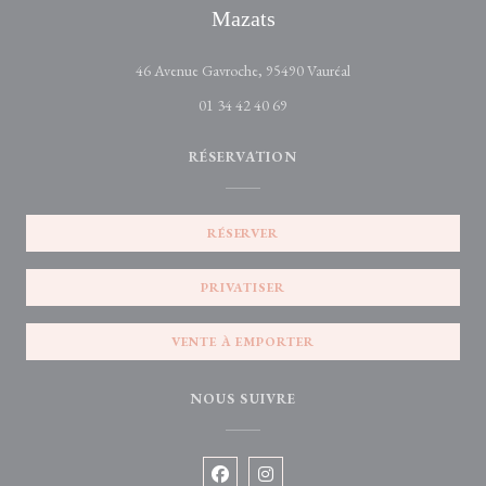
Mazats
((ouvre une nouvelle fe
46 Avenue Gavroche, 95490 Vauréal
01 34 42 40 69
RÉSERVATION
RÉSERVER
PRIVATISER
VENTE À EMPORTER
NOUS SUIVRE
Facebook ((ouvre une nouvelle fenêtre)
Instagram ((ouvre une nouvelle 