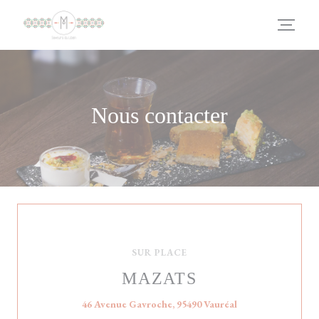
Personnalisation de vos choix en matière de cookies
Nous contacter
SUR PLACE
MAZATS
((ouvre une nouvel
46 Avenue Gavroche, 95490 Vauréal