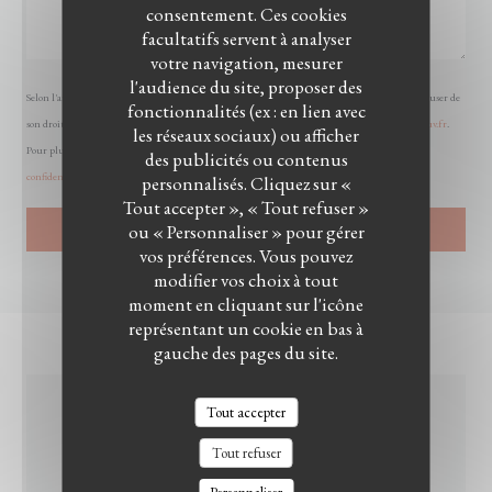
consentement. Ces cookies
facultatifs servent à analyser
votre navigation, mesurer
l'audience du site, proposer des
Selon l'article L.223-2 du code de la consommation, il est rappelé que le consommateur peut user de
fonctionnalités (ex : en lien avec
son droit à s'inscrire sur la liste d'opposition au démarchage téléphonique Bloctel :
bloctel.gouv.fr
.
les réseaux sociaux) ou afficher
Pour plus d'informations sur le traitement de vos données, consultez notre
politique de
des publicités ou contenus
confidentialité
.
personnalisés. Cliquez sur «
Tout accepter », « Tout refuser »
ou « Personnaliser » pour gérer
vos préférences. Vous pouvez
modifier vos choix à tout
moment en cliquant sur l'icône
représentant un cookie en bas à
gauche des pages du site.
Tout accepter
INFOS PRATIQUES
Tout refuser