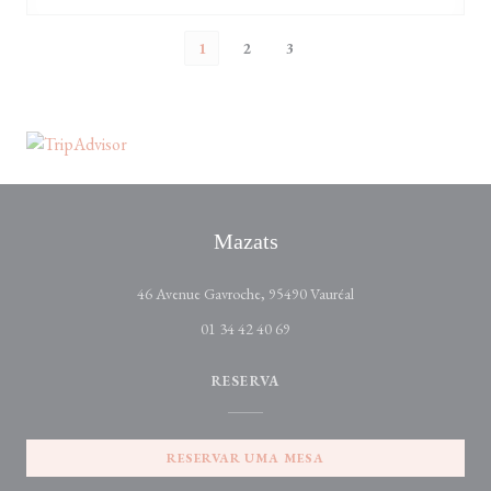
1
2
3
Mazats
((abre numa nova janel
46 Avenue Gavroche, 95490 Vauréal
01 34 42 40 69
RESERVA
RESERVAR UMA MESA