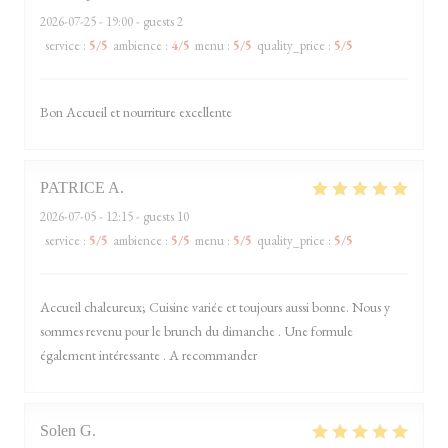
2026-07-25
- 19:00 - guests 2
service
:
5
/5
ambience
:
4
/5
menu
:
5
/5
quality_price
:
5
/5
Bon Accueil et nourriture excellente
PATRICE
A
2026-07-05
- 12:15 - guests 10
service
:
5
/5
ambience
:
5
/5
menu
:
5
/5
quality_price
:
5
/5
Accueil chaleureux; Cuisine variée et toujours aussi bonne. Nous y
sommes revenu pour le brunch du dimanche . Une formule
également intéressante . A recommander
Solen
G