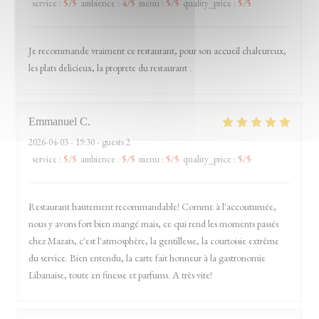
service
:
5
/5
ambience
:
4
/5
menu
:
5
/5
quality_price
:
5
/5
Je recommande vraiment ce restaurant, pour son accueil chaleureux,
les plats delicieux, la proprete du restaurant .
Emmanuel
C
2026-04-03
- 19:30 - guests 2
service
:
5
/5
ambience
:
5
/5
menu
:
5
/5
quality_price
:
5
/5
Restaurant hautement recommandable! Comme à l'accoutumée,
nous y avons fort bien mangé mais, ce qui rend les moments passés
chez Mazats, c'est l'atmosphère, la gentillesse, la courtoisie extrême
du service. Bien entendu, la carte fait honneur à la gastronomie
Libanaise, toute en finesse et parfums. A très vite!