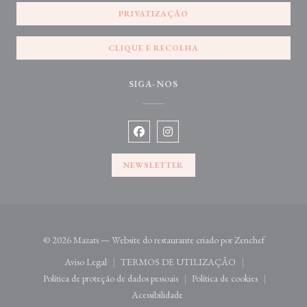
PRIVATIZAÇÃO
CLIQUE E RECOLHA
SIGA-NOS
Facebook ((abre numa nova janela))
Instagram ((abre numa nova jane
NEWSLETTER
((abre numa
© 2026 Mazats — Website do restaurante criado por
Zenchef
Aviso Legal
TERMOS DE UTILIZAÇÃO
((abre numa nova janela))
((abre numa nova janela))
Política de proteção de dados pessoais
Política de cookies
((abre numa nova janela))
((abre numa nova jan
Acessibilidade
((abre numa nova janela))