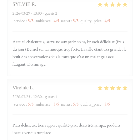
SYLVIE
R
2026-03-29
- 13:00 - guests 2
service
:
5
/5
ambience
:
4
/5
menu
:
5
/5
quality_price
:
4
/5
Accueil chaleureux, serveuse aux petits soins, brunch délicieux (frais
du jour) Bémol sur la musique trop forte. La salle étant très grande, le
bruit des conversations plus la musique c’est un mélange assez
fatigant. Dommage.
Virginie
L
2026-03-25
- 12:30 - guests 4
service
:
5
/5
ambience
:
5
/5
menu
:
5
/5
quality_price
:
5
/5
Plats délicieux, bon rapport qualité-prix, déco très sympa, produits
locaux vendus sur place