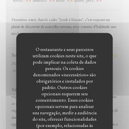
service
:
5
/5
ambience
:
5
/5
menu
:
5
/5
quality_price
:
5
/5
Deuxième soirée dans le cadre "Jeudi à Mazats", c’est toujours un
plaisir de découvrir de nouvelles saveurs, avec comme d’habitude une
très bonne ambiance et un super service !
O restaurante e seus parceiros
utilizam cookies neste site, o que
Sophie
G
pode implicar na coleta de dados
2026-04-11
- 19:00 - guests 4
pessoais. Os cookies
service
:
5
/5
ambience
:
5
/5
menu
:
4
/5
quality_price
:
4
/5
denominados «necessários» são
obrigatórios e instalados por
padrão. Outros cookies
Très bon accueil, ambiance agréable et nombreuses options
opcionais requerem seu
végétariennes dont un plat entier (l'assiette végétarienne), néanmoins
consentimento. Esses cookies
ce restaurant m'était indiqué comme disposant d'options
opcionais servem para analisar
végétaliennes et au final, à part quelques entrées, il n'y en a pas tant (il
sua navegação, medir a audiência
aurait fallu composer l'assiette végétarienne sur mesure, c'est
do site, oferecer funcionalidades
typiquement ces demandes d'ajustements que j'apprécie ne pas avoir à
(por exemplo, relacionadas às