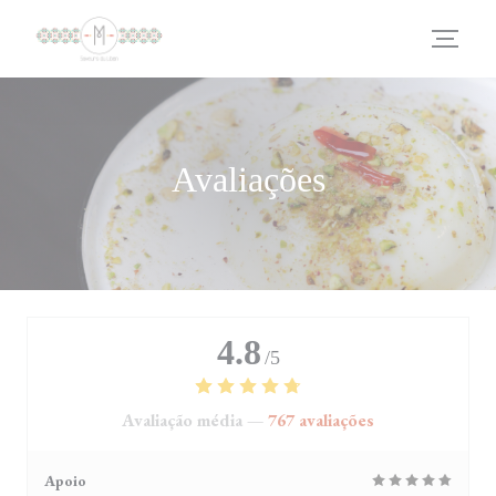
Painel de Gerenciamento de Cookies
Avaliações
4.8
/5
Avaliação média —
767 avaliações
Apoio