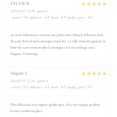
SYLVIE
R
2026-03-29
- 13:00 - guests 2
service
:
5
/5
ambience
:
4
/5
menu
:
5
/5
quality_price
:
4
/5
Accueil chaleureux, serveuse aux petits soins, brunch délicieux (frais
du jour) Bémol sur la musique trop forte. La salle étant très grande, le
bruit des conversations plus la musique c’est un mélange assez
fatigant. Dommage.
Virginie
L
2026-03-25
- 12:30 - guests 4
service
:
5
/5
ambience
:
5
/5
menu
:
5
/5
quality_price
:
5
/5
Plats délicieux, bon rapport qualité-prix, déco très sympa, produits
locaux vendus sur place