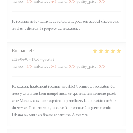
service
:
5
/5
ambience
:
4
/5
menu
:
5
/5
quality_price
:
5
/5
Je recommande vraiment ce restaurant, pour son accueil chaleureux,
les plats delicieux, la proprete du restaurant .
Emmanuel
C
2026-04-03
- 19:30 - guests 2
service
:
5
/5
ambience
:
5
/5
menu
:
5
/5
quality_price
:
5
/5
Restaurant hautement recommandable! Comme à l'accoutumée,
nous y avons fort bien mangé mais, ce qui rend les moments passés
chez Mazats, c'est l'atmosphère, la gentillesse, la courtoisie extrême
du service. Bien entendu, la carte fait honneur à la gastronomie
Libanaise, toute en finesse et parfums. A très vite!