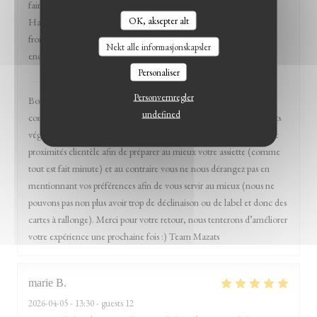
faire en allant dans des restos pré-sélectionnés sur l'application
OK, aksepter alt
HappyCow). C'était très bon (et on s'est redistribué le beignet au
fromage problématique, pas de soucis) et l'expérience pourrait être
Nekt alle informasjonskapsler
encore plus détente.
Personaliser
Mazats
has responded to the review
Personvernregler
Bonjour Sophie et merci pour votre venue chez nous et
undefined
commentaires. Nous avons effectivement pas mal de produits / plats
végétaliens tout effectivement en discutant avec nos clients et notre
proximités clientèle afin de préparer au mieux votre assiette (comme
tout est fait minute) et au contraire vous ne nous dérangez pas en
mentionnant vos préférences afin de vous servir au mieux (nous ne
pouvons pas non plus avoir trop de déclinaison ou de label et donc des
cartes à rallonge). Merci pour votre retour, nous tenterons d’améliorer
votre expérience une prochaine fois :) Team Mazats
marie
B
2026-04-05
- 13:30 - guests 12