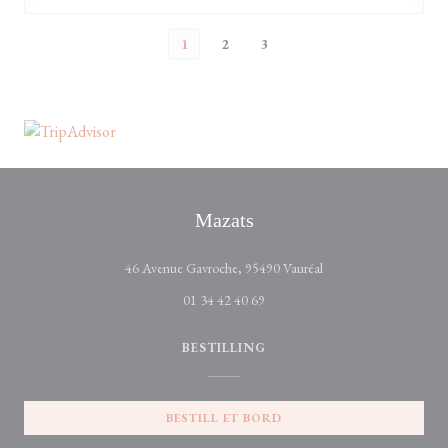
1
2
3
Mazats
((åpner i et nytt vindu))
46 Avenue Gavroche, 95490 Vauréal
01 34 42 40 69
BESTILLING
BESTILL ET BORD