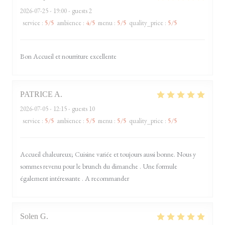
2026-07-25
- 19:00 - guests 2
service
:
5
/5
ambience
:
4
/5
menu
:
5
/5
quality_price
:
5
/5
Bon Accueil et nourriture excellente
PATRICE
A
2026-07-05
- 12:15 - guests 10
service
:
5
/5
ambience
:
5
/5
menu
:
5
/5
quality_price
:
5
/5
Accueil chaleureux; Cuisine variée et toujours aussi bonne. Nous y
sommes revenu pour le brunch du dimanche . Une formule
également intéressante . A recommander
Solen
G