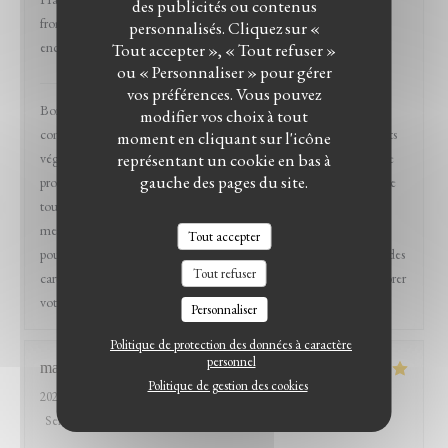
des publicités ou contenus
fromage problématique, pas de soucis) et l'expérience pourrait être
personnalisés. Cliquez sur «
encore plus détente.
Tout accepter », « Tout refuser »
ou « Personnaliser » pour gérer
Mazats
a répondu à cet avis
vos préférences. Vous pouvez
Bonjour Sophie et merci pour votre venue chez nous et
modifier vos choix à tout
commentaires. Nous avons effectivement pas mal de produits / plats
moment en cliquant sur l'icône
végétaliens tout effectivement en discutant avec nos clients et notre
représentant un cookie en bas à
gauche des pages du site.
proximités clientèle afin de préparer au mieux votre assiette (comme
tout est fait minute) et au contraire vous ne nous dérangez pas en
mentionnant vos préférences afin de vous servir au mieux (nous ne
Tout accepter
pouvons pas non plus avoir trop de déclinaison ou de label et donc des
Tout refuser
cartes à rallonge). Merci pour votre retour, nous tenterons d’améliorer
votre expérience une prochaine fois :) Team Mazats
Personnaliser
Politique de protection des données à caractère
personnel
marie
B
Politique de gestion des cookies
2026-04-05
- 13:30 - Couverts 12
Service
:
5
/5
Ambiance
:
4
/5
Cuisine
:
5
/5
Qualité / Prix
:
5
/5