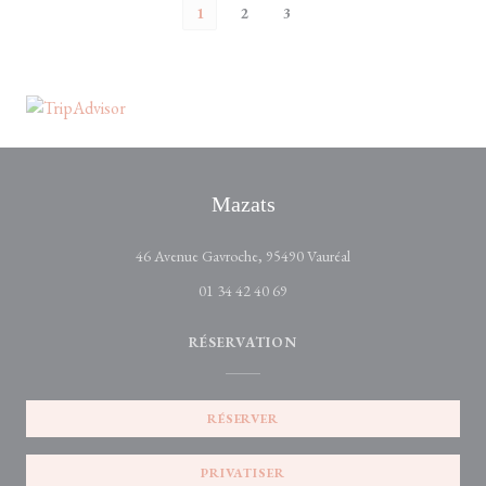
1
2
3
Mazats
((ouvre une nouvelle fe
46 Avenue Gavroche, 95490 Vauréal
01 34 42 40 69
RÉSERVATION
RÉSERVER
PRIVATISER