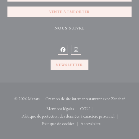
VENTE À EMPORTER
NOUS SUIVRE
Facebook ((ouvre une nouvelle fenêtre)
Instagram ((ouvre une nouvelle 
NEWSLETTER
((ouvre 
© 2026 Mazats — Création de site internet restaurant avec
Zenchef
Mentions légales
CGU
((ouvre une nouvelle fenêtre))
((ouvre une nouvelle fenêtre))
Politique de protection des données à caractère personnel
((ouvre une nouvelle fenêtre))
Politique de cookies
Accessibilite
((ouvre une nouvelle fenêtre))
((ouvre une nouvelle fenêtre)