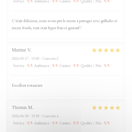
Service
:
5
/5
Ambiance
:
5
/5
Cuisine
:
5
/5
Qualité / Prix
:
5
/5
C'était délicieux, nous avons pris le menu à partager avec grillades et
mezze froids, tout était hyper frais et gustatif !
Martine
V
2026-05-17
- 13:00 - Couverts 2
Service
:
5
/5
Ambiance
:
5
/5
Cuisine
:
5
/5
Qualité / Prix
:
5
/5
Excellent restaurant
Thomas
M
2026-04-30
- 19:30 - Couverts 4
Service
:
5
/5
Ambiance
:
5
/5
Cuisine
:
5
/5
Qualité / Prix
:
5
/5