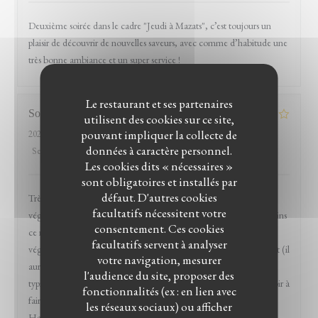
Deuxième soirée dans le cadre "Jeudi à Mazats", c’est toujours un
plaisir de découvrir de nouvelles saveurs, avec comme d’habitude une
très bonne ambiance et un super service !
Le restaurant et ses partenaires
Sophie
G
utilisent des cookies sur ce site,
pouvant impliquer la collecte de
2026-04-11
- 19:00 - Couverts 4
données à caractère personnel.
Service
:
5
/5
Ambiance
:
5
/5
Cuisine
:
4
/5
Qualité / Prix
:
4
/5
Les cookies dits « nécessaires »
sont obligatoires et installés par
défaut. D'autres cookies
Très bon accueil, ambiance agréable et nombreuses options
facultatifs nécessitent votre
végétariennes dont un plat entier (l'assiette végétarienne), néanmoins
consentement. Ces cookies
ce restaurant m'était indiqué comme disposant d'options
facultatifs servent à analyser
végétaliennes et au final, à part quelques entrées, il n'y en a pas tant (il
votre navigation, mesurer
aurait fallu composer l'assiette végétarienne sur mesure, c'est
l'audience du site, proposer des
typiquement ces demandes d'ajustements que j'apprécie ne pas avoir à
fonctionnalités (ex : en lien avec
faire en allant dans des restos pré-sélectionnés sur l'application
les réseaux sociaux) ou afficher
HappyCow). C'était très bon (et on s'est redistribué le beignet au