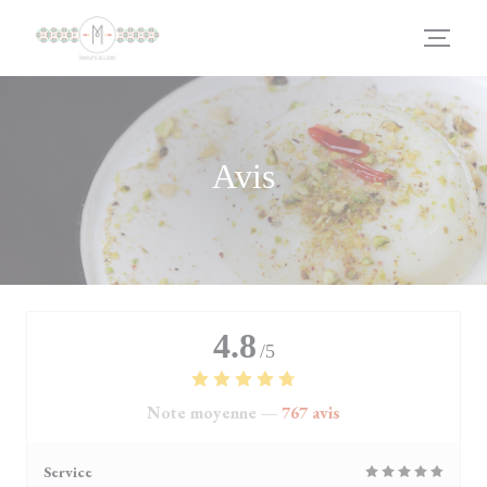
Personnalisation de vos choix en matière de cookies
Avis
4.8
/5
Note moyenne —
767 avis
Service