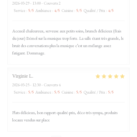
2026-03-29
- 13:00 - Couverts 2
Service
:
5
/5
Ambiance
:
4
/5
Cuisine
:
5
/5
Qualité / Prix
:
4
/5
Accueil chaleureux, serveuse aux petits soins, brunch délicieux (frais
du jour) Bémol sur la musique trop forte. La salle étant très grande, le
bruit des conversations plus la musique c’est un mélange assez
fatigant. Dommage.
Virginie
L
2026-03-25
- 12:30 - Couverts 4
Service
:
5
/5
Ambiance
:
5
/5
Cuisine
:
5
/5
Qualité / Prix
:
5
/5
Plats délicieux, bon rapport qualité-prix, déco très sympa, produits
locaux vendus sur place