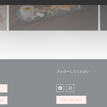
フォローしてください
きます))
約
Facebook ((新しいウィン
Instagram ((新し
ニュースレター
切り