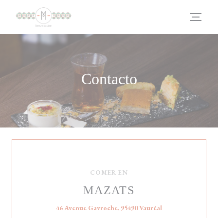
Personalización de sus opciones de cookies
Contacto
COMER EN
MAZATS
((abre en una nuev
46 Avenue Gavroche, 95490 Vauréal