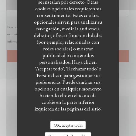
se instalan por defecto. Otras
cookies opcionales requieren su
consentimiento. Estas cookies
opcionales sirven para analizar su
De acuerdo con la normativa de protección de datos, puede ejercer su derecho a no recibir
navegación, medir la audiencia
del sitio, ofrecer funcionalidades
comunicaciones comerciales inscribiéndose en la Lista Robinson:
listarobinson.es
. Para más
(por ejemplo, relacionadas con
información sobre el tratamiento de sus datos, consulte nuestra
política de privacidad
.
redes sociales) o mostrar
publicidad o contenidos
personalizados. Haga clic en
'Aceptar todo', 'Rechazar todo' o
'Personalizar' para gestionar sus
preferencias. Puede cambiar sus
opciones en cualquier momento
haciendo clic en el icono de
cookie en la parte inferior
izquierda de las páginas del sitio.
INFORMACIÓN
GENERAL
OK, aceptar todas