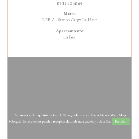
01 34 42 40 69
Metro
RER A - Station Cergy-Le-Haut
Aparcamiento
En face
Para mostrar el mapa interactivo de Waze, debe aceptar las cookies de Waze Map
(Google). Estas cookies pueden recopilar datos de navegación y ubicación.
Permitir