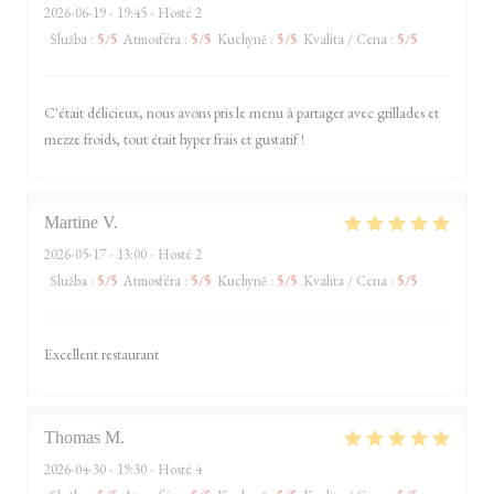
2026-06-19
- 19:45 - Hosté 2
Služba
:
5
/5
Atmosféra
:
5
/5
Kuchyně
:
5
/5
Kvalita / Cena
:
5
/5
C'était délicieux, nous avons pris le menu à partager avec grillades et
mezze froids, tout était hyper frais et gustatif !
Martine
V
2026-05-17
- 13:00 - Hosté 2
Služba
:
5
/5
Atmosféra
:
5
/5
Kuchyně
:
5
/5
Kvalita / Cena
:
5
/5
Excellent restaurant
Thomas
M
2026-04-30
- 19:30 - Hosté 4