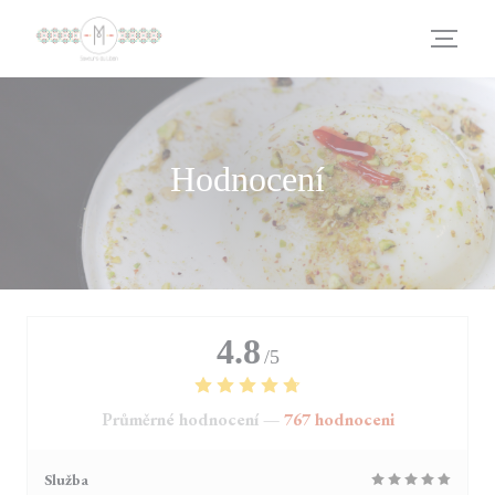
Panel pro správu cookies
Hodnocení
4.8
/5
Průměrné hodnocení —
767 hodnoceni
Služba