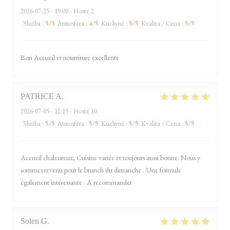
2026-07-25
- 19:00 - Hosté 2
Služba
:
5
/5
Atmosféra
:
4
/5
Kuchyně
:
5
/5
Kvalita / Cena
:
5
/5
Bon Accueil et nourriture excellente
PATRICE
A
2026-07-05
- 12:15 - Hosté 10
Služba
:
5
/5
Atmosféra
:
5
/5
Kuchyně
:
5
/5
Kvalita / Cena
:
5
/5
Accueil chaleureux; Cuisine variée et toujours aussi bonne. Nous y
sommes revenu pour le brunch du dimanche . Une formule
également intéressante . A recommander
Solen
G