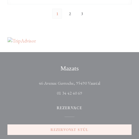
1
2
3
Mazats
((otevře se v novém ok
46 Avenue Gavroche, 95490 Vauréal
01 34 42 40 69
REZERVACE
REZERVOVAT STŮL