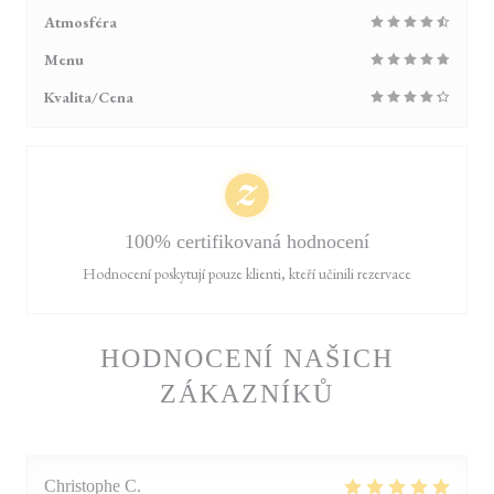
Atmosféra
Menu
Kvalita/Cena
100% certifikovaná hodnocení
Hodnocení poskytují pouze klienti, kteří učinili rezervace
HODNOCENÍ NAŠICH
ZÁKAZNÍKŮ
Christophe
C