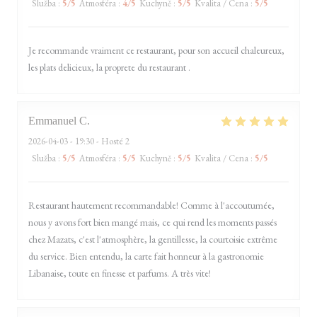
Služba
:
5
/5
Atmosféra
:
4
/5
Kuchyně
:
5
/5
Kvalita / Cena
:
5
/5
Je recommande vraiment ce restaurant, pour son accueil chaleureux,
les plats delicieux, la proprete du restaurant .
Emmanuel
C
2026-04-03
- 19:30 - Hosté 2
Služba
:
5
/5
Atmosféra
:
5
/5
Kuchyně
:
5
/5
Kvalita / Cena
:
5
/5
Restaurant hautement recommandable! Comme à l'accoutumée,
nous y avons fort bien mangé mais, ce qui rend les moments passés
chez Mazats, c'est l'atmosphère, la gentillesse, la courtoisie extrême
du service. Bien entendu, la carte fait honneur à la gastronomie
Libanaise, toute en finesse et parfums. A très vite!