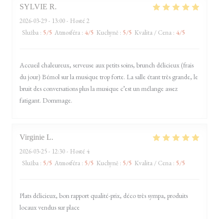
SYLVIE
R
2026-03-29
- 13:00 - Hosté 2
Služba
:
5
/5
Atmosféra
:
4
/5
Kuchyně
:
5
/5
Kvalita / Cena
:
4
/5
Accueil chaleureux, serveuse aux petits soins, brunch délicieux (frais
du jour) Bémol sur la musique trop forte. La salle étant très grande, le
bruit des conversations plus la musique c’est un mélange assez
fatigant. Dommage.
Virginie
L
2026-03-25
- 12:30 - Hosté 4
Služba
:
5
/5
Atmosféra
:
5
/5
Kuchyně
:
5
/5
Kvalita / Cena
:
5
/5
Plats délicieux, bon rapport qualité-prix, déco très sympa, produits
locaux vendus sur place