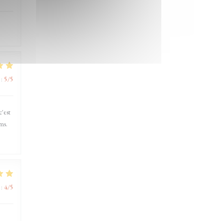
:
5
/5
'est
ms.
:
4
/5