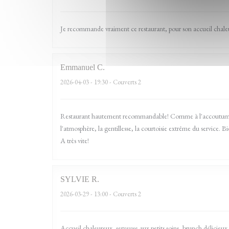
Je recommande vraiment ce restaurant, pour son accueil chaleure
Emmanuel
C
2026-04-03
- 19:30 - Couverts 2
Restaurant hautement recommandable! Comme à l'accoutumée, 
l'atmosphère, la gentillesse, la courtoisie extrême du service. 
A très vite!
SYLVIE
R
2026-03-29
- 13:00 - Couverts 2
Accueil chaleureux, serveuse aux petits soins, brunch délicieux (