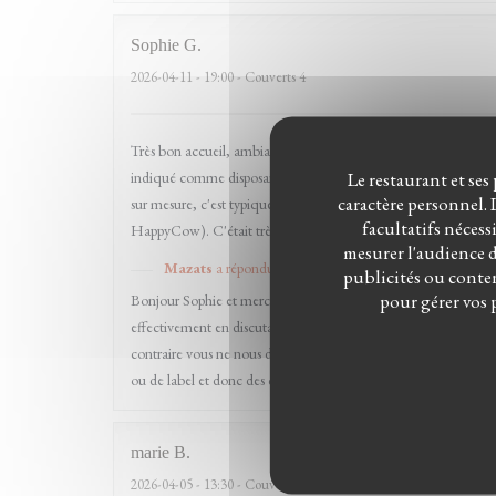
Sophie
G
2026-04-11
- 19:00 - Couverts 4
Très bon accueil, ambiance agréable et nombreuses options végé
Le restaurant et ses
indiqué comme disposant d'options végétaliennes et au final, à pa
caractère personnel. L
sur mesure, c'est typiquement ces demandes d'ajustements que j'a
facultatifs nécess
HappyCow). C'était très bon (et on s'est redistribué le beignet
mesurer l'audience du
Mazats
a répondu à cet avis
publicités ou conten
pour gérer vos 
Bonjour Sophie et merci pour votre venue chez nous et comment
effectivement en discutant avec nos clients et notre proximités 
contraire vous ne nous dérangez pas en mentionnant vos préfére
ou de label et donc des cartes à rallonge). Merci pour votre re
marie
B
2026-04-05
- 13:30 - Couverts 12