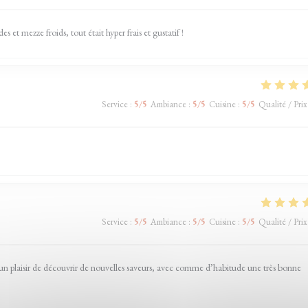
s et mezze froids, tout était hyper frais et gustatif !
Service
:
5
/5
Ambiance
:
5
/5
Cuisine
:
5
/5
Qualité / Prix
Service
:
5
/5
Ambiance
:
5
/5
Cuisine
:
5
/5
Qualité / Prix
 un plaisir de découvrir de nouvelles saveurs, avec comme d’habitude une très bonne