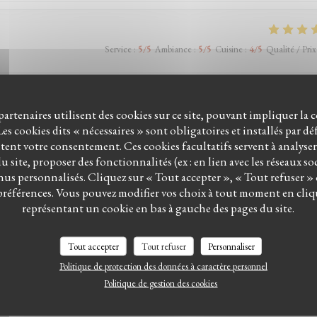
Service
:
5
/5
Ambiance
:
5
/5
Cuisine
:
4
/5
Qualité / Prix
tariennes dont un plat entier (l'assiette végétarienne), néanmoins ce restaurant m'ét
 partenaires utilisent des cookies sur ce site, pouvant impliquer la 
rt quelques entrées, il n'y en a pas tant (il aurait fallu composer l'assiette végétarien
es cookies dits « nécessaires » sont obligatoires et installés par d
pprécie ne pas avoir à faire en allant dans des restos pré-sélectionnés sur l'applicatio
itent votre consentement. Ces cookies facultatifs servent à analyse
 au fromage problématique, pas de soucis) et l'expérience pourrait être encore plus dét
 site, proposer des fonctionnalités (ex : en lien avec les réseaux so
us personnalisés. Cliquez sur « Tout accepter », « Tout refuser »
préférences. Vous pouvez modifier vos choix à tout moment en cliq
aires. Nous avons effectivement pas mal de produits / plats végétaliens tout
représentant un cookie en bas à gauche des pages du site.
clientèle afin de préparer au mieux votre assiette (comme tout est fait minute) et au
nces afin de vous servir au mieux (nous ne pouvons pas non plus avoir trop de déclina
tour, nous tenterons d’améliorer votre expérience une prochaine fois :) Team Mazats
Tout accepter
Tout refuser
Personnaliser
Politique de protection des données à caractère personnel
Politique de gestion des cookies
Service
:
5
/5
Ambiance
:
4
/5
Cuisine
:
5
/5
Qualité / Prix