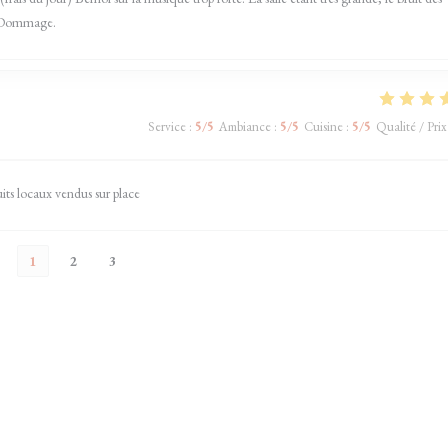
t. Dommage.
Service
:
5
/5
Ambiance
:
5
/5
Cuisine
:
5
/5
Qualité / Prix
uits locaux vendus sur place
1
2
3