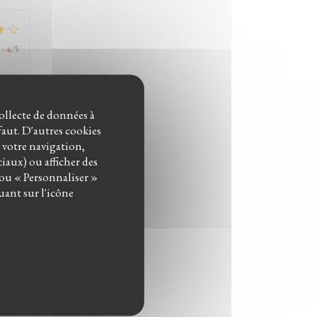
:
4
/5
ait
collecte de données à
ne
éfaut. D'autres cookies
n
r votre navigation,
ente.
ciaux) ou afficher des
 ou « Personnaliser »
uant sur l'icône
ison
:
5
/5