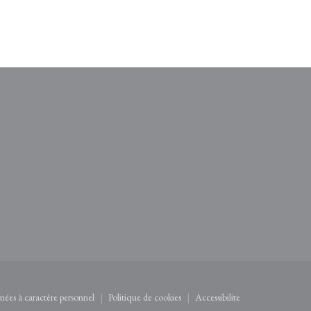
fenêtre))
uvelle fenêtre))
nées à caractère personnel
Politique de cookies
Accessibilite
(ouvre une nouvelle fenêtre))
((ouvre une nouvelle fenêtre))
((ouvre une nouvelle fenê