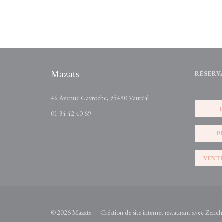
Mazats
RÉSERV
((ouvre une nouvelle fenêtr
46 Avenue Gavroche, 95490 Vauréal
01 34 42 40 69
P
VENT
© 2026 Mazats — Création de site internet restaurant avec
Zench