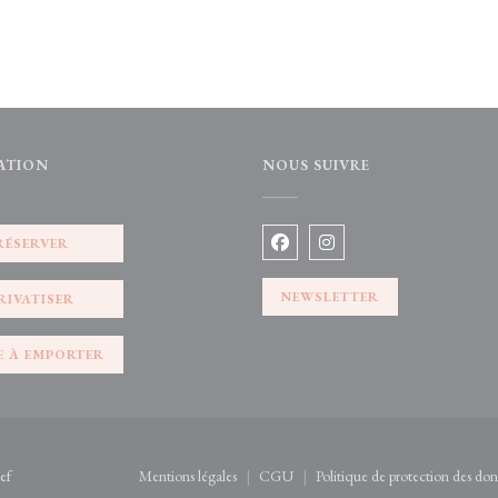
ATION
NOUS SUIVRE
e))
RÉSERVER
Facebook ((ouvre une nouvelle 
Instagram ((ouvre une no
NEWSLETTER
RIVATISER
E À EMPORTER
((ouvre une nouvelle fenêtre))
ef
Mentions légales
CGU
Politique de protection des don
((ouvre une nouvelle fenêtre))
((ouvre une nouvelle fenêtre))
(