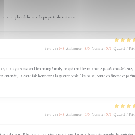
ux, les plats delicieux, la proprete du restaurant .
Service
:
5
/5
Ambiance
:
5
/5
Cuisine
:
5
/5
Qualité / Prix
nous y avons fort bien mangé mais, ce qui rend les moments passés chez Mazats, c
Bien entendu, la carte fait honneur à la gastronomie Libanaise, toute en finesse et parfu
Service
:
5
/5
Ambiance
:
4
/5
Cuisine
:
5
/5
Qualité / Prix
frais du jour) Bémol sur la musique trop forte. La salle étant très grande, le bruit des