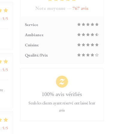
Note moyenne —
767 avis
:
5
/5
Service
Ambiance
Cuisine
Qualité/Prix
:
5
/5
te .
100% avis vérifiés
Seuls les clients ayant réservé ont laissé leur
avis
:
5
/5