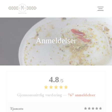
Panel for informasjonskapsler
Anmeldelser
4.8
/5
Gjennomsnittlig vurdering —
767 anmeldelser
Tjeneste