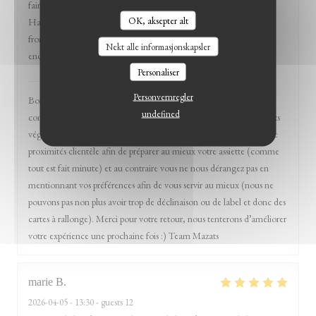
faire en allant dans des restos pré-sélectionnés sur l'application
OK, aksepter alt
HappyCow). C'était très bon (et on s'est redistribué le beignet au
fromage problématique, pas de soucis) et l'expérience pourrait être
Nekt alle informasjonskapsler
encore plus détente.
Personaliser
Mazats
has responded to the review
Personvernregler
Bonjour Sophie et merci pour votre venue chez nous et
undefined
commentaires. Nous avons effectivement pas mal de produits / plats
végétaliens tout effectivement en discutant avec nos clients et notre
proximités clientèle afin de préparer au mieux votre assiette (comme
tout est fait minute) et au contraire vous ne nous dérangez pas en
mentionnant vos préférences afin de vous servir au mieux (nous ne
pouvons pas non plus avoir trop de déclinaison ou de label et donc des
cartes à rallonge). Merci pour votre retour, nous tenterons d’améliorer
votre expérience une prochaine fois :) Team Mazats
marie
B
2026-04-05
- 13:30 - guests 12