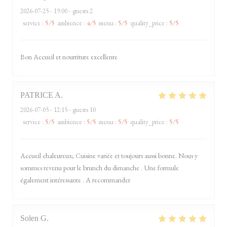
2026-07-25
- 19:00 - guests 2
service
:
5
/5
ambience
:
4
/5
menu
:
5
/5
quality_price
:
5
/5
Bon Accueil et nourriture excellente
PATRICE
A
2026-07-05
- 12:15 - guests 10
service
:
5
/5
ambience
:
5
/5
menu
:
5
/5
quality_price
:
5
/5
Accueil chaleureux; Cuisine variée et toujours aussi bonne. Nous y
sommes revenu pour le brunch du dimanche . Une formule
également intéressante . A recommander
Solen
G