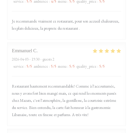
service
:
5
/5
ambience
:
4
/5
menu
:
5
/5
quality_price
:
5
/5
Je recommande vraiment ce restaurant, pour son accueil chaleureux,
les plats delicieux, la proprete du restaurant .
Emmanuel
C
2026-04-03
- 19:30 - guests 2
service
:
5
/5
ambience
:
5
/5
menu
:
5
/5
quality_price
:
5
/5
Restaurant hautement recommandable! Comme à l'accoutumée,
nous y avons fort bien mangé mais, ce qui rend les moments passés
chez Mazats, c'est l'atmosphère, la gentillesse, la courtoisie extrême
du service. Bien entendu, la carte fait honneur à la gastronomie
Libanaise, toute en finesse et parfums. A très vite!