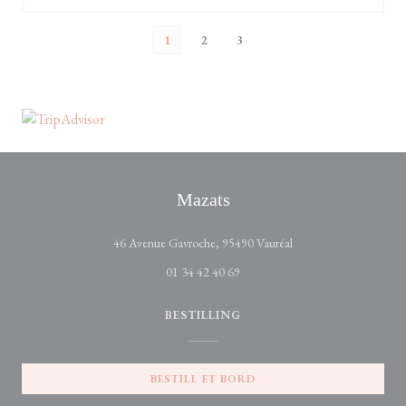
1
2
3
Mazats
((åpner i et nytt vindu))
46 Avenue Gavroche, 95490 Vauréal
01 34 42 40 69
BESTILLING
BESTILL ET BORD