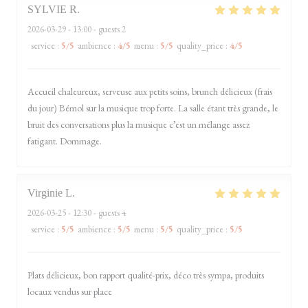
SYLVIE
R
2026-03-29
- 13:00 - guests 2
service
:
5
/5
ambience
:
4
/5
menu
:
5
/5
quality_price
:
4
/5
Accueil chaleureux, serveuse aux petits soins, brunch délicieux (frais
du jour) Bémol sur la musique trop forte. La salle étant très grande, le
bruit des conversations plus la musique c’est un mélange assez
fatigant. Dommage.
Virginie
L
2026-03-25
- 12:30 - guests 4
service
:
5
/5
ambience
:
5
/5
menu
:
5
/5
quality_price
:
5
/5
Plats délicieux, bon rapport qualité-prix, déco très sympa, produits
locaux vendus sur place