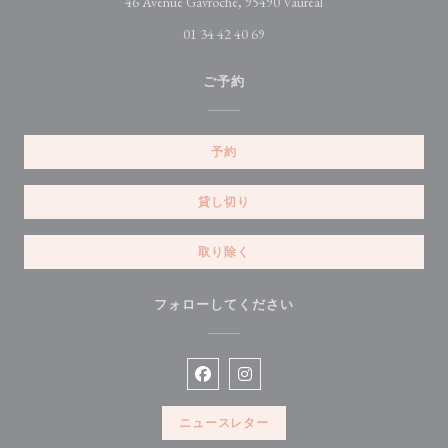
((新しいウィンドウ
46 Avenue Gavroche, 95490 Vauréal
01 34 42 40 69
ご予約
予約
貸し切り
取り除く
フォローしてください
Facebook ((新しいウィンドウで開
Instagram ((新しいウィン
ニュースレター