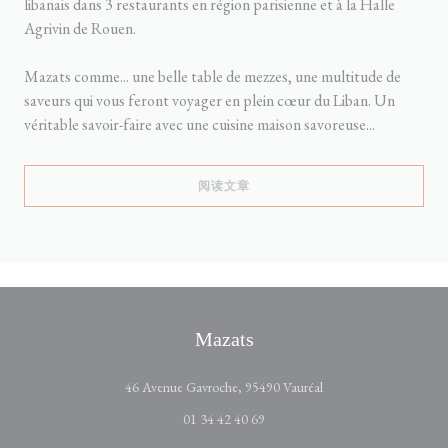
libanais dans 3 restaurants en région parisienne et à la Halle
Agrivin de Rouen.
Mazats comme... une belle table de mezzes, une multitude de
saveurs qui vous feront voyager en plein cœur du Liban. Un
véritable savoir-faire avec une cuisine maison savoreuse...
((在新窗口中打开))
阅读文章
Mazats
((在新窗口中打开))
46 Avenue Gavroche, 95490 Vauréal
01 34 42 40 69