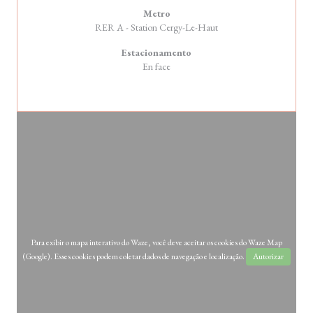
Metro
RER A - Station Cergy-Le-Haut
Estacionamento
En face
Para exibir o mapa interativo do Waze, você deve aceitar os cookies do Waze Map
(Google). Esses cookies podem coletar dados de navegação e localização.
Autorizar