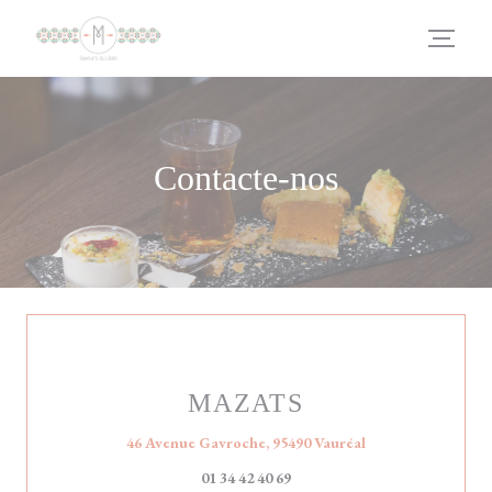
Painel de Gerenciamento de Cookies
Contacte-nos
MAZATS
((abre numa nova j
46 Avenue Gavroche, 95490 Vauréal
01 34 42 40 69