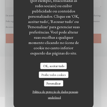
(por exemplo, relacionadas às
redes sociais) ou exibir
publicidade ou conteúdos
personalizados. Clique em 'OK,
De acordo com a legislação de proteção de dados, tem o direito de se opor a comunicações de marketing.
aceitar tudo', 'Recusar tudo' ou
Pode registar-se na Lista Robinson através de
robinson.pt
. Para mais informações sobre o tratamento
'Personalizar' para gerenciar suas
dos seus dados, consulte a nossa
política de privacidade
.
preferências. Você pode alterar
suas escolhas a qualquer
momento clicando no ícone de
cookie no canto inferior
esquerdo das páginas do site.
OK, aceitar tudo
Proíbe todos cookies
INFORMAÇÕES GERAIS
Personalizar
Política de proteção de dados pessoais
undefined
SERVIÇOS
Privatização, Acesso para pessoas com mobilidade reduzida,