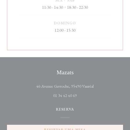
SEX
-
SAB
11:30 - 14:30
18:30 - 22:30
•
DOMINGO
12:00 - 15:30
Mazats
((abre numa nova janel
46 Avenue Gavroche, 95490 Vauréal
01 34 42 40 69
RESERVA
RESERVAR UMA MESA