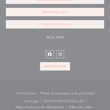
PRIVATIZAÇÃO
CLIQUE E RECOLHA
SIGA-NOS
Facebook ((abre numa nova janela))
Instagram ((abre numa nova jane
NEWSLETTER
((abre numa
© 2026 Mazats — Website do restaurante criado por
Zenchef
Aviso Legal
TERMOS DE UTILIZAÇÃO
((abre numa nova janela))
((abre numa nova janela))
Política de proteção de dados pessoais
Política de cookies
((abre numa nova janela))
((abre numa nova jan