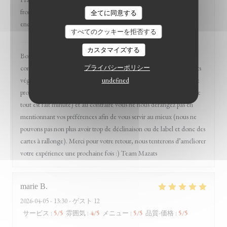
fromage problématique, pas de soucis) et l'expérience pourrait être
全てに同意する
encore plus détente.
すべてのクッキーを拒否する
Mazats
はこのレビューに返信しました
カスタマイズする
Bonjour Sophie et merci pour votre venue chez nous et
commentaires. Nous avons effectivement pas mal de produits / plats
プライバシーポリシー
végétaliens tout effectivement en discutant avec nos clients et notre
undefined
proximités clientèle afin de préparer au mieux votre assiette (comme
tout est fait minute) et au contraire vous ne nous dérangez pas en
mentionnant vos préférences afin de vous servir au mieux (nous ne
pouvons pas non plus avoir trop de déclinaison ou de label et donc des
cartes à rallonge). Merci pour votre retour, nous tenterons d’améliorer
votre expérience une prochaine fois :) Team Mazats
marie
B
2026-04-05
- 13:30 - ゲスト 12
サービス
:
5
/5
雰囲気
:
4
/5
メニュー
:
5
/5
品質-価格
:
5
/5