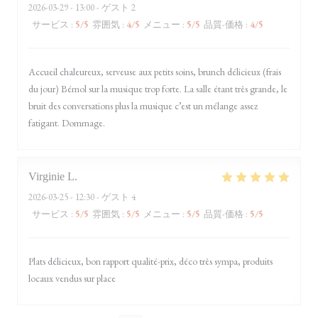
2026-03-29
- 13:00 - ゲスト 2
サービス
:
5
/5
雰囲気
:
4
/5
メニュー
:
5
/5
品質-価格
:
4
/5
Accueil chaleureux, serveuse aux petits soins, brunch délicieux (frais
du jour) Bémol sur la musique trop forte. La salle étant très grande, le
bruit des conversations plus la musique c’est un mélange assez
fatigant. Dommage.
Virginie
L
2026-03-25
- 12:30 - ゲスト 4
サービス
:
5
/5
雰囲気
:
5
/5
メニュー
:
5
/5
品質-価格
:
5
/5
Plats délicieux, bon rapport qualité-prix, déco très sympa, produits
locaux vendus sur place