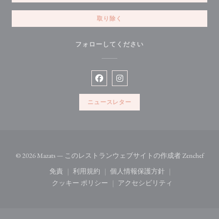
取り除く
フォローしてください
Facebook ((新しいウィンドウで開
Instagram ((新しいウィン
ニュースレター
((
© 2026 Mazats — このレストランウェブサイトの作成者
Zenchef
免責
利用規約
個人情報保護方針
((新しいウィンドウで開きます))
((新しいウィンドウで開きます))
((新しいウィンドウで開き
クッキー ポリシー
アクセシビリティ
((新しいウィンドウで開きます))
((新しいウィンドウで開