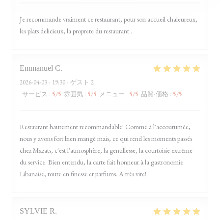
Je recommande vraiment ce restaurant, pour son accueil chaleureux,
les plats delicieux, la proprete du restaurant .
Emmanuel
C
2026-04-03
- 19:30 - ゲスト 2
サービス
:
5
/5
雰囲気
:
5
/5
メニュー
:
5
/5
品質-価格
:
5
/5
Restaurant hautement recommandable! Comme à l'accoutumée,
nous y avons fort bien mangé mais, ce qui rend les moments passés
chez Mazats, c'est l'atmosphère, la gentillesse, la courtoisie extrême
du service. Bien entendu, la carte fait honneur à la gastronomie
Libanaise, toute en finesse et parfums. A très vite!
SYLVIE
R