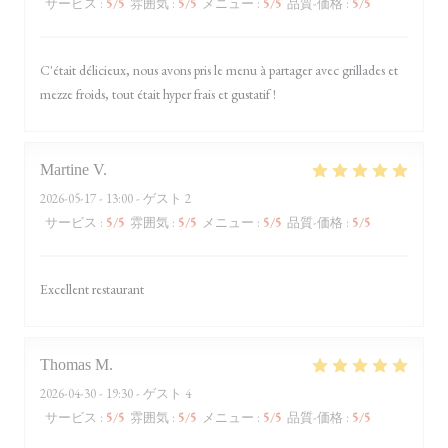
サービス
:
5
/5
雰囲気
:
5
/5
メニュー
:
5
/5
品質-価格
:
5
/5
C'était délicieux, nous avons pris le menu à partager avec grillades et
mezze froids, tout était hyper frais et gustatif !
Martine
V
2026-05-17
- 13:00 - ゲスト 2
サービス
:
5
/5
雰囲気
:
5
/5
メニュー
:
5
/5
品質-価格
:
5
/5
Excellent restaurant
Thomas
M
2026-04-30
- 19:30 - ゲスト 4
サービス
:
5
/5
雰囲気
:
5
/5
メニュー
:
5
/5
品質-価格
:
5
/5