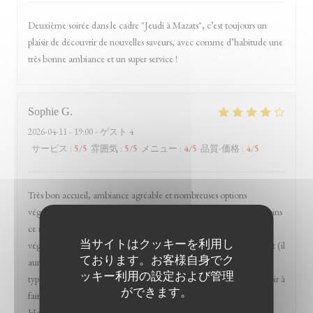
Deuxième soirée dans le cadre "Jeudi à Mazats", c’est toujours un
plaisir de découvrir de nouvelles saveurs, avec comme d’habitude une
très bonne ambiance et un super service !
Sophie
G
2026-04-11
- 19:00 - ゲスト 4
サービス
:
5
/5
雰囲気
:
5
/5
メニュー
:
4
/5
品質-価格
:
4
/5
Très bon accueil, ambiance agréable et nombreuses options
végétariennes dont un plat entier (l'assiette végétarienne), néanmoins
ce restaurant m'était indiqué comme disposant d'options
当サイトはクッキーを利用し
végétaliennes et au final, à part quelques entrées, il n'y en a pas tant (il
ております。お客様自身でク
aurait fallu composer l'assiette végétarienne sur mesure, c'est
ッキー利用の設定および管理
typiquement ces demandes d'ajustements que j'apprécie ne pas avoir à
ができます。
faire en allant dans des restos pré-sélectionnés sur l'application
HappyCow). C'était très bon (et on s'est redistribué le beignet au