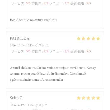
サービス
:
5
/5
雰囲気
:
4
/5
メニュー
:
5
/5
品質-価格
:
5
/5
Bon Accueil et nourriture excellente
PATRICE
A
2026-07-05
- 12:15 - ゲスト 10
サービス
:
5
/5
雰囲気
:
5
/5
メニュー
:
5
/5
品質-価格
:
5
/5
Accueil chaleureux; Cuisine variée et toujours aussi bonne. Nous y
sommes revenu pour le brunch du dimanche . Une formule
également intéressante . A recommander
Solen
G
2026-06-19
- 19:45 - ゲスト 2