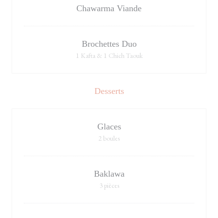
Chawarma Viande
Brochettes Duo
1 Kafta & 1 Chich Taouk
Desserts
Glaces
2 boules
Baklawa
3 pièces