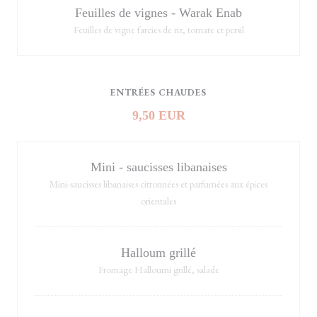
Feuilles de vignes - Warak Enab
Feuilles de vigne farcies de riz, tomate et persil
ENTRÉES CHAUDES
9,50 EUR
Mini - saucisses libanaises
Mini-saucisses libanaises citronnées et parfumées aux épices
orientales
Halloum grillé
Fromage Halloumi grillé, salade