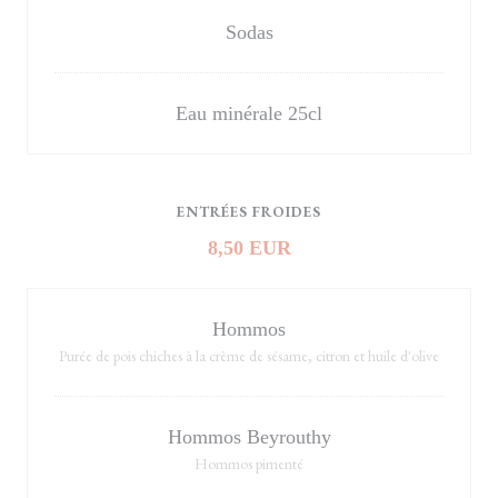
Sodas
Eau minérale 25cl
ENTRÉES FROIDES
8,50 EUR
Hommos
Purée de pois chiches à la crème de sésame, citron et huile d'olive
Hommos Beyrouthy
Hommos pimenté