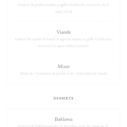
Emincé de poulet mariné et grillé à la broche, servi avec de la
sauce à l'ail
Viande
Emincé de viande de bœuf et agneau mariné et grillé à la broche,
servi avec la sauce tahina (tarator)
Mixte
Mixte de Chawarma de poulet et de Chawarma de viande
DESSERTS
Baklawa
4 pièces de baklawas garnis de pistaches, noix de cajou ou de