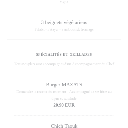
vigne
3 beignets végétariens
Falafel - Fatayer - Samboussek fromage
SPÉCIALITÉS ET GRILLADES
Tous nos plats sont accompagnés d'un Accompagnement du Chef
Burger MAZATS
Demandez la recette du moment - Accompagné de ses frites au
thym et sa salade
20,90 EUR
Chich Taouk