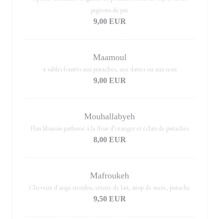
pignons de pin
9,00 EUR
Maamoul
4 sablés fourrés aux pistaches, aux dattes ou aux noix
9,00 EUR
Mouhallabyeh
Flan libanais parfumé à la fleur d’oranger et éclats de pistaches
8,00 EUR
Mafroukeh
Cheveux d'ange moulus, crème de lait, sirop de sucre, pistache
9,50 EUR