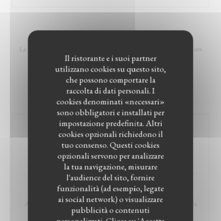
MEZZES
La formule Mezzés est idéale pour la découverte des différentes saveurs
Il ristorante e i suoi partner
libanaise.
utilizzano cookies su questo sito,
À partir de 2 personnes et bien plus (3, 4, 5 ...)
che possono comportare la
Sélection du chef.
raccolta di dati personali. I
Prix par personne
cookies denominati «necessari»
sono obbligatori e installati per
impostazione predefinita. Altri
Mezze Traditionnel
cookies opzionali richiedono il
tuo consenso. Questi cookies
Assortiment de mets froids et chauds & beignets salés
opzionali servono per analizzare
24,90 EUR
la tua navigazione, misurare
l'audience del sito, fornire
funzionalità (ad esempio, legate
Mezze de Grillades
ai social network) o visualizzare
Assortiment de grillades, pomme de terre et légumes & ses mezzés
pubblicità o contenuti
froids
personalizzati. Clicca su 'Accetta