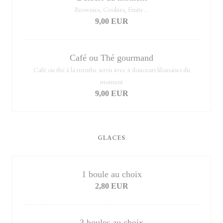
Brownies, Cookies, Fruits ...
9,00 EUR
Café ou Thé gourmand
Café ou thé à la menthe servis avec 4 douceurs libanaises du
moment
9,00 EUR
GLACES
1 boule au choix
2,80 EUR
3 boules au choix