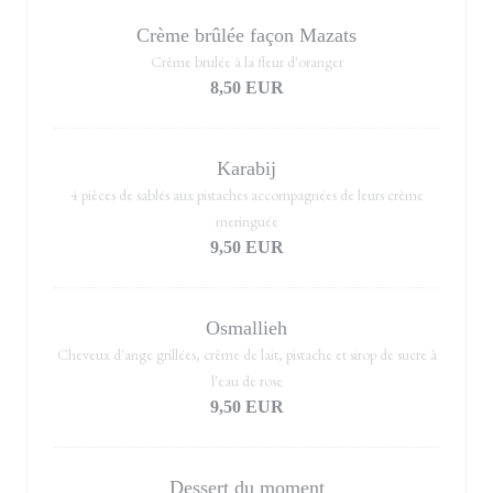
Crème brûlée façon Mazats
Crème brulée à la fleur d'oranger
8,50 EUR
Karabij
4 pièces de sablés aux pistaches accompagnées de leurs crème
meringuée
9,50 EUR
Osmallieh
Cheveux d'ange grillées, crème de lait, pistache et sirop de sucre à
l'eau de rose
9,50 EUR
Dessert du moment