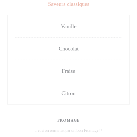
Saveurs classiques
Vanille
Chocolat
Fraise
Citron
FROMAGE
...et si on terminait par un bon Fromage !?