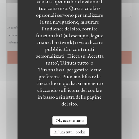
cookies opzionali richiedono il
tuo consenso. Questi cookies
opzionali servono per analizzare
la tua navigazione, misurare
l'audience del sito, fornire
In conformità al Codice del Consumo, hai il diritto di opporti alle chiamate commerciali
funzionalità (ad esempio, legate
iscrivendoti al Registro Pubblico delle Opposizioni:
registrodelleopposizioni.it
. Per maggiori
ai social network) o visualizzare
informazioni sul trattamento dei tuoi dati, consulta la nostra
informativa sulla privacy
.
pubblicità o contenuti
personalizzati. Clicca su 'Accetta
tutto', 'Rifiuta tutto' o
'Personalizza' per gestire le tue
preferenze. Puoi modificare le
tue scelte in qualsiasi momento
cliccando sull'icona del cookie
in basso a sinistra delle pagine
del sito.
INFORMAZIONI
Ok, accetta tutto
PRATICHE
Rifiuta tutti i cookie