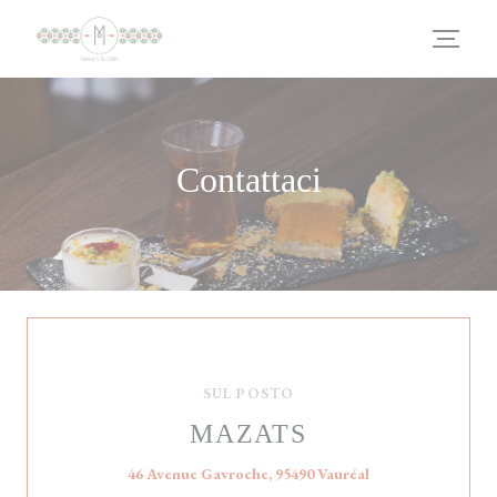
Personalizzazione delle tue scelte sui cookie
Contattaci
SUL POSTO
MAZATS
((apre una nuova fi
46 Avenue Gavroche, 95490 Vauréal