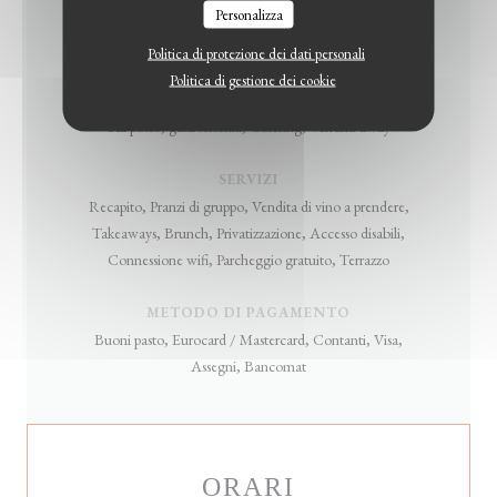
Personalizza
CUCINA
Dell'est, , Libanese
Politica di protezione dei dati personali
Politica di gestione dei cookie
TIPOLOGIA
Sul posto, gastronomia, Catering, Vendita-away
SERVIZI
Recapito, Pranzi di gruppo, Vendita di vino a prendere,
Takeaways, Brunch, Privatizzazione, Accesso disabili,
Connessione wifi, Parcheggio gratuito, Terrazzo
METODO DI PAGAMENTO
Buoni pasto, Eurocard / Mastercard, Contanti, Visa,
Assegni, Bancomat
ORARI