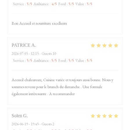
Service
:
5
/5
Ambiance
:
4
/5
Food
:
5
/5
Value
:
5
/5
Bon Accueil et nourriture excellente
PATRICE
A
2026-07-05
- 12:15 - Guests 10
Service
:
5
/5
Ambiance
:
5
/5
Food
:
5
/5
Value
:
5
/5
Accueil chaleureux; Cuisine variée et toujours aussi bonne. Nous y
sommes revenu pour le brunch du dimanche . Une formule
également intéressante . A recommander
Solen
G
2026-06-19
- 19:45 - Guests 2