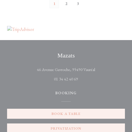
1
2
3
Mazats
((opens in a new wind
46 Avenue Gavroche, 95490 Vauréal
01 34 42 40 69
BOOKING
BOOK A TABLE
PRIVATIZATION