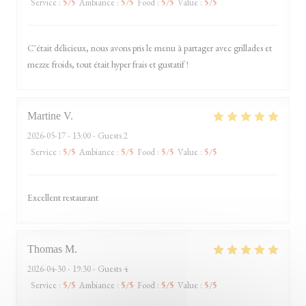
Service
:
5
/5
Ambiance
:
5
/5
Food
:
5
/5
Value
:
5
/5
C'était délicieux, nous avons pris le menu à partager avec grillades et
mezze froids, tout était hyper frais et gustatif !
Martine
V
2026-05-17
- 13:00 - Guests 2
Service
:
5
/5
Ambiance
:
5
/5
Food
:
5
/5
Value
:
5
/5
Excellent restaurant
Thomas
M
2026-04-30
- 19:30 - Guests 4
Service
:
5
/5
Ambiance
:
5
/5
Food
:
5
/5
Value
:
5
/5