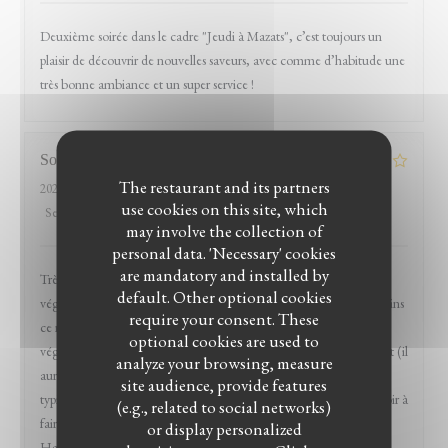
Deuxième soirée dans le cadre "Jeudi à Mazats", c’est toujours un
plaisir de découvrir de nouvelles saveurs, avec comme d’habitude une
très bonne ambiance et un super service !
Sophie
G
The restaurant and its partners
2026-04-11
- 19:00 - Guests 4
use cookies on this site, which
Service
:
5
/5
Ambiance
:
5
/5
Food
:
4
/5
Value
:
4
/5
may involve the collection of
personal data. 'Necessary' cookies
are mandatory and installed by
Très bon accueil, ambiance agréable et nombreuses options
default. Other optional cookies
végétariennes dont un plat entier (l'assiette végétarienne), néanmoins
require your consent. These
ce restaurant m'était indiqué comme disposant d'options
optional cookies are used to
végétaliennes et au final, à part quelques entrées, il n'y en a pas tant (il
analyze your browsing, measure
aurait fallu composer l'assiette végétarienne sur mesure, c'est
site audience, provide features
typiquement ces demandes d'ajustements que j'apprécie ne pas avoir à
(e.g., related to social networks)
faire en allant dans des restos pré-sélectionnés sur l'application
or display personalized
HappyCow). C'était très bon (et on s'est redistribué le beignet au