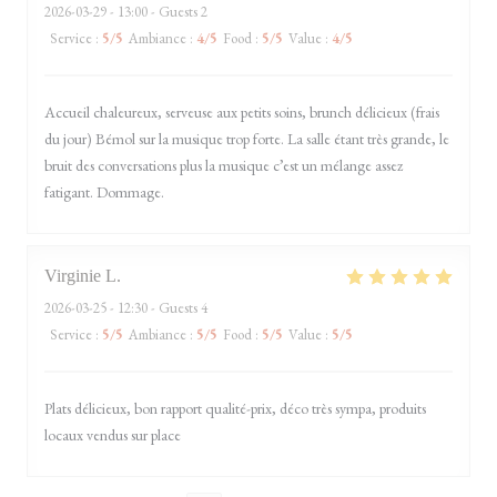
2026-03-29
- 13:00 - Guests 2
Service
:
5
/5
Ambiance
:
4
/5
Food
:
5
/5
Value
:
4
/5
Accueil chaleureux, serveuse aux petits soins, brunch délicieux (frais
du jour) Bémol sur la musique trop forte. La salle étant très grande, le
bruit des conversations plus la musique c’est un mélange assez
fatigant. Dommage.
Virginie
L
2026-03-25
- 12:30 - Guests 4
Service
:
5
/5
Ambiance
:
5
/5
Food
:
5
/5
Value
:
5
/5
Plats délicieux, bon rapport qualité-prix, déco très sympa, produits
locaux vendus sur place