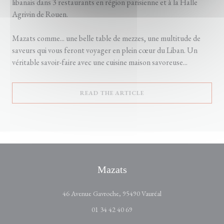
libanais dans 3 restaurants en région parisienne et à la Halle
Agrivin de Rouen.
Mazats comme... une belle table de mezzes, une multitude de
saveurs qui vous feront voyager en plein cœur du Liban. Un
véritable savoir-faire avec une cuisine maison savoreuse...
((OPENS IN A NEW WIN
READ THE ARTICLE
Mazats
((opens in a new wind
46 Avenue Gavroche, 95490 Vauréal
01 34 42 40 69