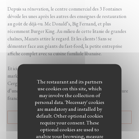
Depuis sa rénovation, le centre commercial des 3 Fontaines
dévoile les unes après les autres des enseignes de restauration
au goût de déjà-vu. Mc Donald’s, Big Fernand, et plus
récemment Burger King. Au milieu de cette litanie de grandes
chaînes, Mazats attire le regard. Et les clients ! Sans se
démonter face aux géants du fast-food, la petite entreprise
affiche complet avec sa cuisine familiale libanaise.
Et ici le mot « familial » n’est pas seulement un argument
marketing. L’enseigne est un pur produit val-d’oisien, né à
The restaurant and its partners
Cergy-Pontoise (Val-d’Oise), des efforts et de l’imagination
use cookies on this site, which
d’une fratrie avec leurs parents. La famille Dandan, de culture
may involve the collection of
franco-libanaise, est originaire de Vauréal (Val-d’Oise)...
personal data. 'Necessary' cookies
are mandatory and installed by
default. Other optional cookies
((OPENS IN A NEW WIN
READ THE ARTICLE
require your consent. These
optional cookies are used to
analyze your browsing, measure