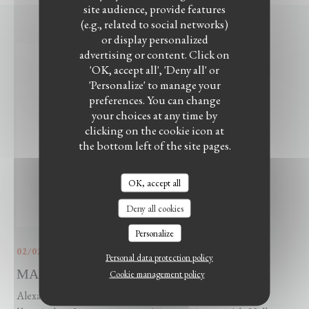
site audience, provide features
(e.g., related to social networks)
or display personalized
advertising or content. Click on
'OK, accept all', 'Deny all' or
'Personalize' to manage your
preferences. You can change
your choices at any time by
clicking on the cookie icon at
the bottom left of the site pages.
OK, accept all
Deny all cookies
Personalize
02/02/2022
Personal data protection policy
MAZATS : Cuisine libanaise
Cookie management policy
Alexandre franco libanais propose des plats typiquement