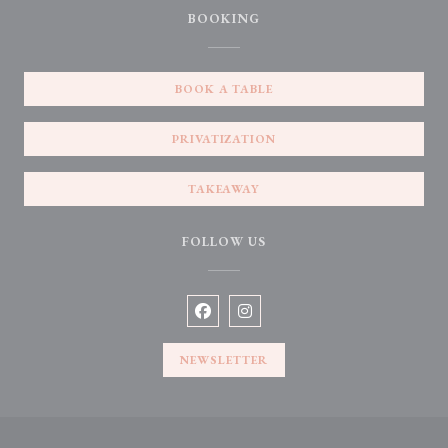
BOOKING
BOOK A TABLE
PRIVATIZATION
TAKEAWAY
FOLLOW US
Facebook ((opens in a new window))
Instagram ((opens in a new win
NEWSLETTER