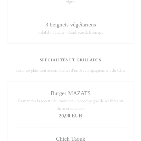
vigne
3 beignets végétariens
Falafel - Fatayer - Samboussek fromage
SPÉCIALITÉS ET GRILLADES
Tous nos plats sont accompagnés d'un Accompagnement du Chef
Burger MAZATS
Demandez la recette du moment - Accompagné de ses frites au
thym et sa salade
20,90 EUR
Chich Taouk