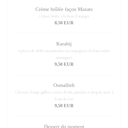
Crème brûlée façon Mazats
Crème brulée à la fleur d'oranger
8,50 EUR
Karabij
4 pièces de sablés aux pistaches accompagnées de leurs crème
meringuée
9,50 EUR
Osmallieh
Cheveux d'ange grillées, crème de lait, pistache et sirop de sucre à
l'eau de rose
9,50 EUR
Dessert du moment