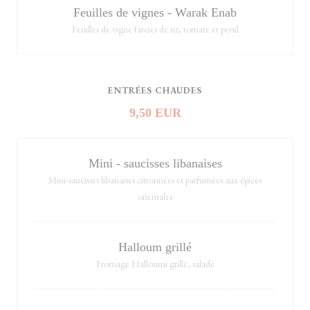
Feuilles de vignes - Warak Enab
Feuilles de vigne farcies de riz, tomate et persil
ENTRÉES CHAUDES
9,50 EUR
Mini - saucisses libanaises
Mini-saucisses libanaises citronnées et parfumées aux épices
orientales
Halloum grillé
Fromage Halloumi grillé, salade