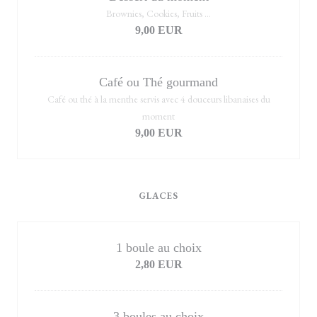
Brownies, Cookies, Fruits ...
9,00 EUR
Café ou Thé gourmand
Café ou thé à la menthe servis avec 4 douceurs libanaises du
moment
9,00 EUR
GLACES
1 boule au choix
2,80 EUR
3 boules au choix