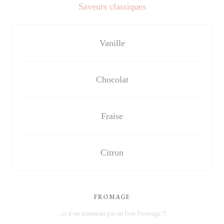
Saveurs classiques
Vanille
Chocolat
Fraise
Citron
FROMAGE
...et si on terminait par un bon Fromage !?