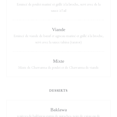
Emincé de poulet mariné et grillé à la broche, servi avec de la
sauce à l'ail
Viande
Emincé de viande de bœuf et agneau mariné et grillé à la broche,
servi avec la sauce tahina (tarator)
Mixte
Mixte de Chawarma de poulet et de Chawarma de viande
DESSERTS
Baklawa
4 pièces de baklawas garnis de pistaches, noix de cajou ou de