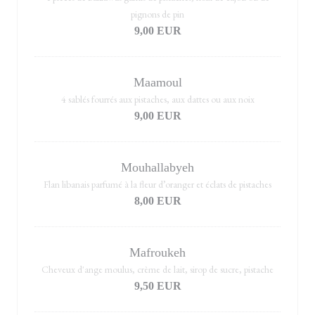
pignons de pin
9,00 EUR
Maamoul
4 sablés fourrés aux pistaches, aux dattes ou aux noix
9,00 EUR
Mouhallabyeh
Flan libanais parfumé à la fleur d’oranger et éclats de pistaches
8,00 EUR
Mafroukeh
Cheveux d'ange moulus, crème de lait, sirop de sucre, pistache
9,50 EUR