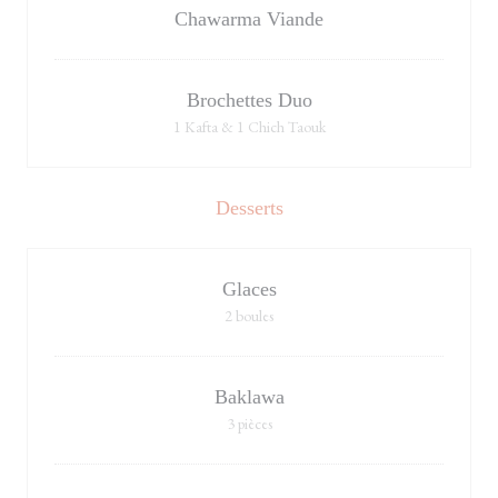
Chawarma Viande
Brochettes Duo
1 Kafta & 1 Chich Taouk
Desserts
Glaces
2 boules
Baklawa
3 pièces