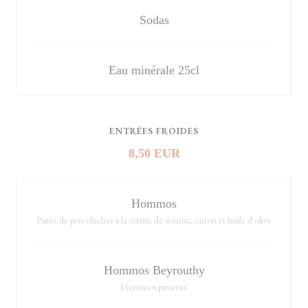
Sodas
Eau minérale 25cl
ENTRÉES FROIDES
8,50 EUR
Hommos
Purée de pois chiches à la crème de sésame, citron et huile d'olive
Hommos Beyrouthy
Hommos pimenté